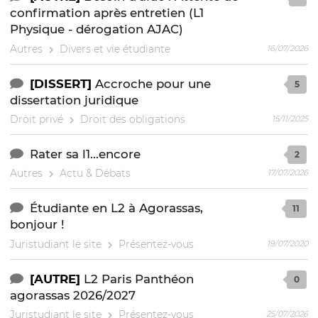
confirmation après entretien (L1
Physique - dérogation AJAC)
Autres
Divers et vie étudiante
16/07/2026
[DISSERT]
Accroche pour une
5
dissertation juridique
Droit privé
Droit des obligations
15/11/2025
Rater sa l1...encore
2
Autres
Actu & Débats
17/07/2026
Étudiante en L2 à Agorassas,
11
bonjour !
Juristudiant le site
Présentez-vous
19/07/2020
[AUTRE]
L2 Paris Panthéon
0
agorassas 2026/2027
Juristudiant le site
Présentez-vous
25/07/2026