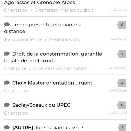
Agorassas et Grenoble Alpes
Orientation
Orientation, Métiers du droit
15/06/2026
Je me présente, étudiante à
0
distance
Juristudiant le site
Présentez-vous
27/06/2026
Droit de la consommation: garantie
7
légale de conformité
Droit privé
Droit de la consommation
28/09/2025
Choix Master orientation urgent
4
Orientation
07/06/2026
Saclay/Sceaux ou UPEC
0
Orientation
03/06/2026
[AUTRE]
Juristudiant cassé ?
1