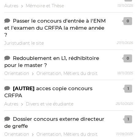
Autres
Mémoire et Thèse
13/11/2025
Passer le concours d'entrée à l'ENM
0
et l'examen du CRFPA la même année
?
Juristudiant le site
27/11/2025
Redoublement en L1, rédhibitoire
0
pour le master ?
Orientation
Orientation, Métiers du droit
18/11/2025
[AUTRE]
acces copie concours
1
CRFPA
Autres
Divers et vie étudiante
25/10/2025
Dossier concours externe directeur
1
de greffe
Orientation
Orientation, Métiers du droit
11/09/2025