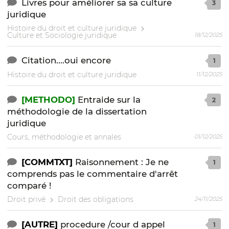
Livres pour améliorer sa sa culture
3
juridique
Histoire du droit et culture juridique
Culture et Sociologie juridique
18/12/2025
Citation....oui encore
1
Histoire du droit et culture juridique
11/12/2025
[METHODO]
Entraide sur la
2
méthodologie de la dissertation
juridique
Cours, méthodologie et annales
01/12/2025
[COMMTXT]
Raisonnement : Je ne
1
comprends pas le commentaire d'arrêt
comparé !
Droit privé
Droit des obligations
24/11/2025
[AUTRE]
procedure /cour d appel
1