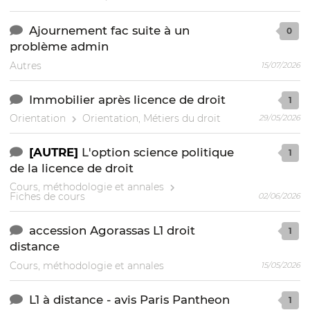
Ajournement fac suite à un
0
problème admin
Autres
15/07/2026
Immobilier après licence de droit
1
Orientation
Orientation, Métiers du droit
29/05/2026
[AUTRE]
L'option science politique
1
de la licence de droit
Cours, méthodologie et annales
Fiches de cours
02/06/2026
accession Agorassas L1 droit
1
distance
Cours, méthodologie et annales
15/05/2026
L1 à distance - avis Paris Pantheon
1