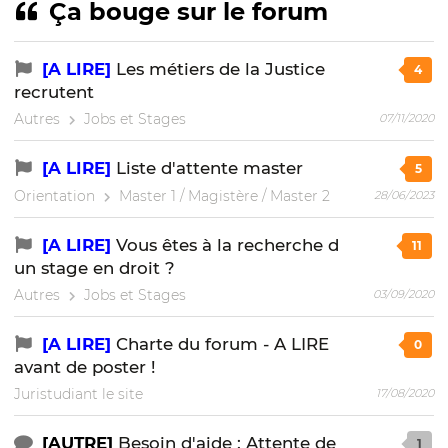
Ça bouge sur le forum
[A LIRE]
Les métiers de la Justice
4
recrutent
Autres
Jobs et Stages
07/11/2020
[A LIRE]
Liste d'attente master
5
Orientation
Master 1 / Magistère / Master 2
28/06/2023
[A LIRE]
Vous êtes à la recherche d
11
un stage en droit ?
Autres
Jobs et Stages
03/09/2020
[A LIRE]
Charte du forum - A LIRE
0
avant de poster !
Juristudiant le site
17/08/2020
[AUTRE]
Besoin d'aide : Attente de
1