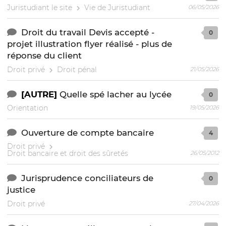
Juristudiant le site
Vie de Juristudiant
06/05/2026
Droit du travail Devis accepté -
0
projet illustration flyer réalisé - plus de
réponse du client
Droit privé
Droit pénal
21/05/2026
[AUTRE]
Quelle spé lacher au lycée
0
Orientation
19/05/2026
Ouverture de compte bancaire
4
Droit privé
Droit bancaire et droit des sûretés
26/05/2012
Jurisprudence conciliateurs de
0
justice
Droit privé
27/04/2026