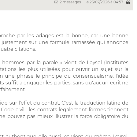
2 messages
le 23/07/2026 à 04:57
pproche par les adages est la bonne, car une bonne
ie justement sur une formule ramassée qui annonce
uatre citations.
s hommes par la parole » vient de Loysel (Institutes
ations les plus utilisées pour ouvrir un sujet sur la
en une phrase le principe du consensualisme, l'idée
uffit à engager les parties, sans qu'aucun écrit ne
rfaitement.
de sur l'effet du contrat. C'est la traduction latine de
 Code civil : les contrats légalement formés tiennent
s ne pouvez pas mieux illustrer la force obligatoire du
t authentique elle aussi, et vient du même Loysel.