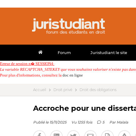
Forum
Juristudiant le site
Erreur de session n� SESSION4:
La variable RECAPTCHA_SITEKEY que vous souhaitez valoriser n'existe pas dans 
Pour plus d'informations, consultez la
doc en ligne
Accueil
Droit privé
Droit des obligations
Accroche pour une disserta
Publié le 15/11/2025
Vu 1255 fois
5
Par
Malala