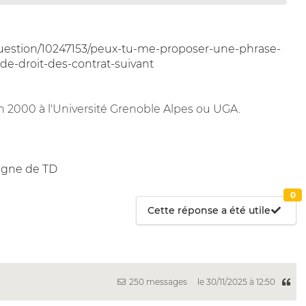
uestion/10247153/peux-tu-me-proposer-une-phrase-
de-droit-des-contrat-suivant
 2000 à l'Université Grenoble Alpes ou UGA.
ligne de TD
0
Cette réponse a été utile
250 messages
le 30/11/2025 à 12:50