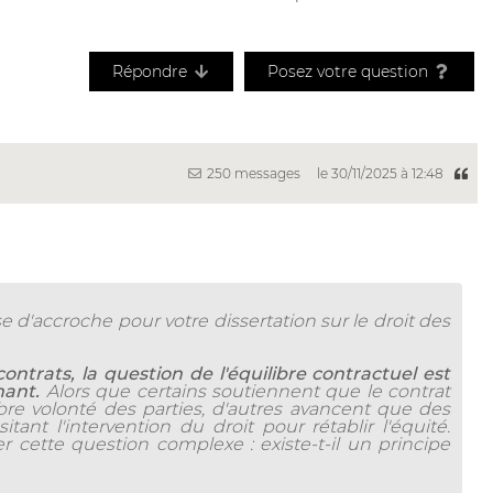
Répondre
Posez votre question
250 messages
le 30/11/2025 à 12:48
e d'accroche pour votre dissertation sur le droit des
ntrats, la question de l'équilibre contractuel est
nant.
Alors que certains soutiennent que le contrat
ibre volonté des parties, d'autres avancent que des
tant l'intervention du droit pour rétablir l'équité.
r cette question complexe : existe-t-il un principe