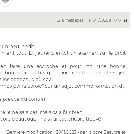
8 messages
le 15/11/2025 à 17:49
t un peu inédit.
aiment tout. Et j'aurai bientôt un examen sur le droit
ur en faire une accroche et pour moi une bonne
e bonne accroche, qui Concorde bien avec le sujet.
 les adages , d'où ceci.
 hommes par la parole" sur un sujet comme formation du
a preuve du contrat
at.
re je ne sais pas, mais ça a l'air bien.
 encore beaucoup, mais j'ai pas encore trouvé
Dernière modification : 30/11/2025 - par Isidore Beautrelet