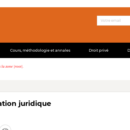
Cours, méthodologie et annales
Droit privé
D
la zone |root|.
tion juridique