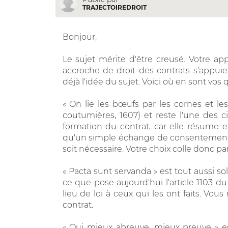
TRAJECTOIREDROIT
Bonjour,
Le sujet mérite d'être creusé. Votre a
accroche de droit des contrats s'appu
déjà l'idée du sujet. Voici où en sont vos q
« On lie les bœufs par les cornes et le
coutumières, 1607) et reste l'une des cit
formation du contrat, car elle résume 
qu'un simple échange de consentements s
soit nécessaire. Votre choix colle donc pa
« Pacta sunt servanda » est tout aussi soli
ce que pose aujourd'hui l'article 1103 du
lieu de loi à ceux qui les ont faits. Vou
contrat.
« Qui mieux abreuve, mieux preuve » es