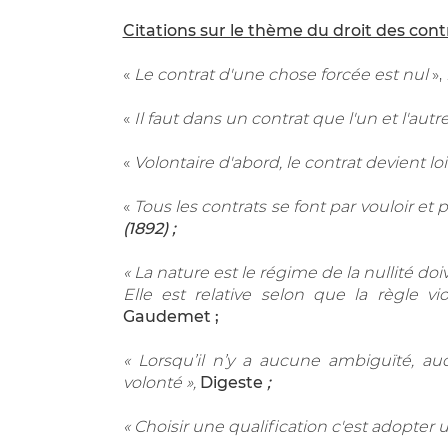
Citations sur le thème du droit des cont
«
Le contrat d'une chose forcée est nul
»,
«
Il faut dans un contrat que l'un et l'autr
«
Volontaire d'abord, le contrat devient loi
«
Tous les contrats se font par vouloir et 
(1892) ;
«
La nature est le régime de la nullité doi
Elle est relative selon que la règle v
Gaudemet ;
«
Lorsqu’il n’y a aucune ambiguïté, a
volonté
»
,
Digeste
;
«
Choisir une qualification c'est adopter 