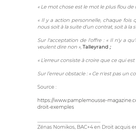
«
Le mot chose est le mot le plus flou de 
«
Il y a action personnelle, chaque fois
nous soit à la suite d'un contrat, soit à la s
Sur l'acceptation de l'offre :
«
Il n'y a qu
veulent dire non »,
Talleyrand
;
«
L’erreur consiste à croire que ce qui est f
Sur l’erreur obstacle :
«
Ce n'est pas un co
Source :
https://www.pamplemousse-magazine.co
droit-exemples
__________________________
Zénas Nomikos, BAC+4 en Droit acquis en