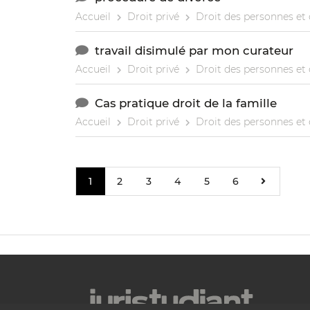
Accueil
Droit privé
Droit des personnes et 
travail disimulé par mon curateur
Accueil
Droit privé
Droit des personnes et 
Cas pratique droit de la famille
Accueil
Droit privé
Droit des personnes et 
1
2
3
4
5
6