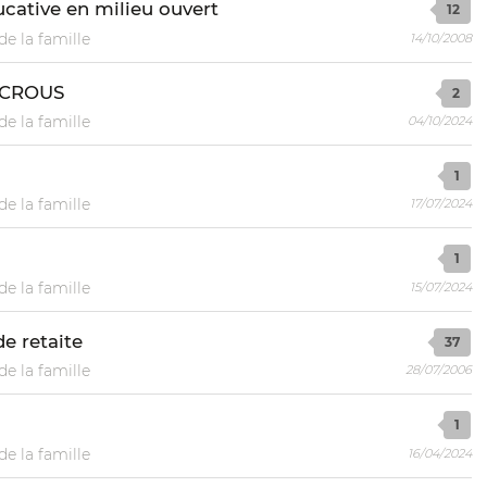
cative en milieu ouvert
12
de la famille
14/10/2008
t CROUS
2
de la famille
04/10/2024
1
de la famille
17/07/2024
1
de la famille
15/07/2024
e retaite
37
de la famille
28/07/2006
1
de la famille
16/04/2024