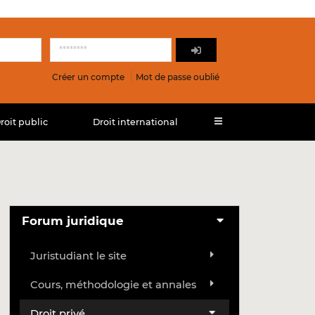
Créer un compte
Mot de passe oublié
roit public
Droit international
Forum juridique
Juristudiant le site
Cours, méthodologie et annales
Droit privé