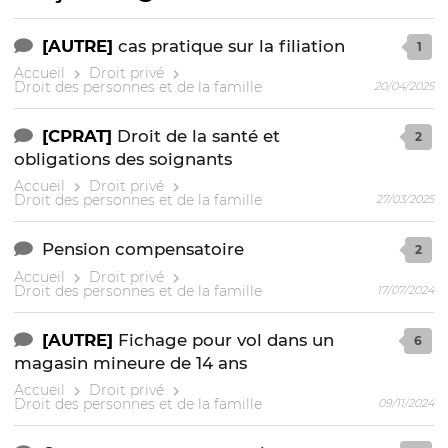
[AUTRE]
cas pratique sur la filiation
1
Accueil
Droit privé
Droit des personnes et de la famille
20/04/2025
[CPRAT]
Droit de la santé et
2
obligations des soignants
Accueil
Droit privé
Droit des personnes et de la famille
27/03/2025
Pension compensatoire
2
Accueil
Droit privé
Droit des personnes et de la famille
17/07/2024
[AUTRE]
Fichage pour vol dans un
6
magasin mineure de 14 ans
Accueil
Droit privé
Droit des personnes et de la famille
09/11/2024