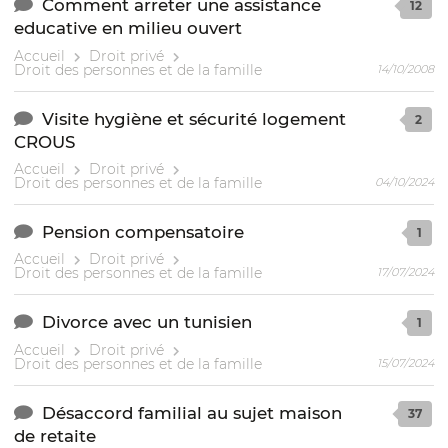
Comment arreter une assistance
12
educative en milieu ouvert
Accueil
Droit privé
Droit des personnes et de la famille
14/10/2008
Visite hygiène et sécurité logement
2
CROUS
Accueil
Droit privé
Droit des personnes et de la famille
04/10/2024
Pension compensatoire
1
Accueil
Droit privé
Droit des personnes et de la famille
17/07/2024
Divorce avec un tunisien
1
Accueil
Droit privé
Droit des personnes et de la famille
15/07/2024
Désaccord familial au sujet maison
37
de retaite