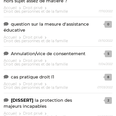
hors sujet assez de matière ?
Accueil
Droit privé
Droit des personnes et de la famille
17/10/2022
question sur la mesure d'assistance
0
éducative
Accueil
Droit privé
Droit des personnes et de la famille
01/10/2022
Annulation/vice de consentement
5
Accueil
Droit privé
Droit des personnes et de la famille
11/04/2022
cas pratique droit l1
8
Accueil
Droit privé
Droit des personnes et de la famille
07/03/2022
[DISSERT]
la protection des
2
majeurs incapables
Accueil
Droit privé