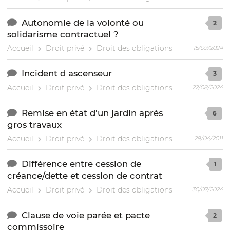
Autonomie de la volonté ou
2
solidarisme contractuel ?
Accueil
Droit privé
Droit des obligations
15/09/2024
Incident d ascenseur
3
Accueil
Droit privé
Droit des obligations
22/08/2024
Remise en état d'un jardin après
6
gros travaux
Accueil
Droit privé
Droit des obligations
29/04/2011
Différence entre cession de
1
créance/dette et cession de contrat
Accueil
Droit privé
Droit des obligations
30/07/2024
Clause de voie parée et pacte
2
commissoire