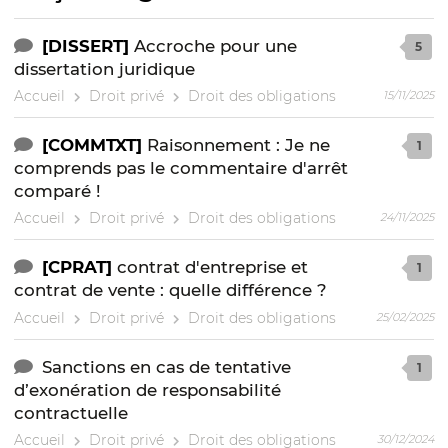
[DISSERT]
Accroche pour une
5
dissertation juridique
Accueil
Droit privé
Droit des obligations
15/11/2025
[COMMTXT]
Raisonnement : Je ne
1
comprends pas le commentaire d'arrêt
comparé !
Accueil
Droit privé
Droit des obligations
24/11/2025
[CPRAT]
contrat d'entreprise et
1
contrat de vente : quelle différence ?
Accueil
Droit privé
Droit des obligations
25/02/2025
Sanctions en cas de tentative
1
d’exonération de responsabilité
contractuelle
Accueil
Droit privé
Droit des obligations
30/12/2024