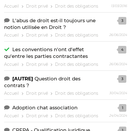
Accueil
Droit privé
Droit des obligations
13/03/2016
L'abus de droit est-il toujours une
3
notion utilisée en Droit ?
Accueil
Droit privé
Droit des obligations
26/06/2024
Les conventions n'ont d'effet
4
qu'entre les parties contractantes
Accueil
Droit privé
Droit des obligations
26/06/2024
[AUTRE]
Question droit des
3
contrats ?
Accueil
Droit privé
Droit des obligations
30/04/2024
Adoption chat association
1
Accueil
Droit privé
Droit des obligations
24/04/2024
CRFPA - Qualification juridique
1