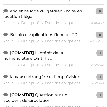
ancienne loge du gardien - mise en
6
location ! légal
Accueil
Droit privé
Droit des obligations
18/10/2007
Besoin d'explications fiche de TD
8
Accueil
Droit privé
Droit des obligations
09/10/2014
[COMMTXT]
L'intérêt de la
1
nomenclature Dintilhac
Accueil
Droit privé
Droit des obligations
27/11/2023
la cause étrangère et l’imprévision
1
Accueil
Droit privé
Droit des obligations
26/11/2023
[COMMTXT]
Question sur un
1
accident de circulation
Accueil
Droit privé
Droit des obligations
26/11/2023