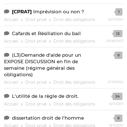
[CPRAT]
Imprévision ou non ?
1
Accueil
Droit privé
Droit des obligations
25/11/2024
Cafards et Résiliation du bail
12
Accueil
Droit privé
Droit des obligations
29/08/2007
(L3)Demande d'aide pour un
0
EXPOSE DISCUSSION en fin de
semaine (régime général des
obligations)
Accueil
Droit privé
Droit des obligations
21/10/2024
L'utilité de la règle de droit.
24
Accueil
Droit privé
Droit des obligations
10/10/2011
dissertation droit de l'homme
9
Accueil
Droit privé
Droit des obligations
19/11/2010