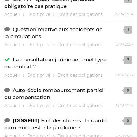
obligatoire cas pratique
Accueil
Droit privé
Droit des obligations
22/04/2024
Question relative aux accidents de
1
la circulations
Accueil
Droit privé
Droit des obligations
15/04/2024
La consultation juridique : quel type
7
de contrat ?
Accueil
Droit privé
Droit des obligations
30/09/2023
Auto-école remboursement partiel
0
ou compensation
Accueil
Droit privé
Droit des obligations
15/03/2024
[DISSERT]
Fait des choses : la garde
0
commune est elle juridique ?
Accueil
Droit privé
Droit des obligations
02/03/2024