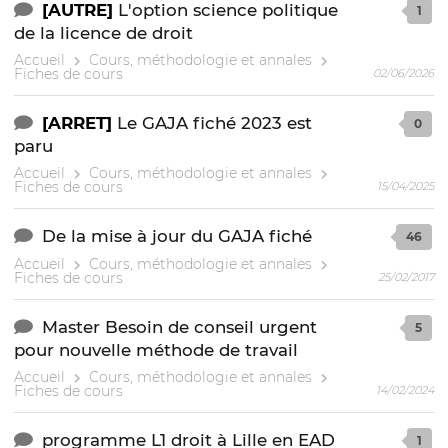
[AUTRE]
L'option science politique
1
de la licence de droit
Accueil
Cours, méthodologie et annales
Fiches de cours
02/06/2026
[ARRET]
Le GAJA fiché 2023 est
0
paru
Accueil
Cours, méthodologie et annales
Fiches de cours
15/04/2025
De la mise à jour du GAJA fiché
46
Accueil
Cours, méthodologie et annales
Fiches de cours
25/02/2017
Master Besoin de conseil urgent
5
pour nouvelle méthode de travail
Accueil
Cours, méthodologie et annales
Fiches de cours
14/02/2024
programme L1 droit à Lille en EAD
1