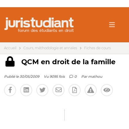
Accueil
Cours, méthodologie et annales
Fiches de cours
QCM en droit de la famille
Publié le 30/05/2009
Vu 9095 fois
0
Par
mathou