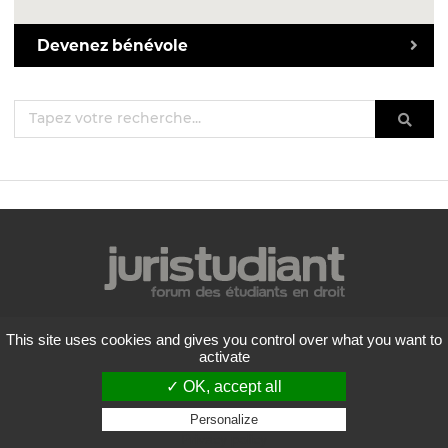
Devenez bénévole
Mentions légales
This site uses cookies and gives you control over what you want to
Politique de confidentialité
activate
Conditions générales d'utilisation
✓ OK, accept all
Liste des forums
Contactez-nous
Personalize
Privacy policy
Flux RSS