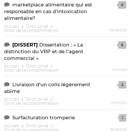
marketplace alimentaire qui est
0
responsable en cas d'intoxication
alimentaire?
Accueil
Droit privé
Droit de la consommation
16/06/2022
[DISSERT]
Dissertation : « La
6
distinction du VRP et de l’agent
commercial »
Accueil
Droit privé
Droit de la consommation
01/11/2021
Livraison d'un colis légèrement
2
abimé
Accueil
Droit privé
Droit de la consommation
27/07/2021
Surfacturation tromperie
1
Accueil
Droit privé
Droit de la consommation
30/06/2021