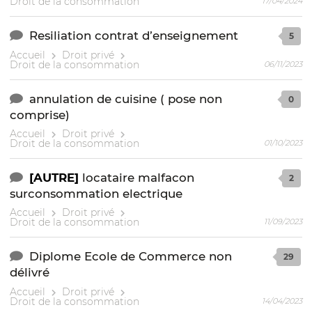
Droit de la consommation
17/04/2024
Resiliation contrat d’enseignement
5
Accueil
Droit privé
Droit de la consommation
06/11/2023
annulation de cuisine ( pose non
0
comprise)
Accueil
Droit privé
Droit de la consommation
01/10/2023
[AUTRE]
locataire malfacon
2
surconsommation electrique
Accueil
Droit privé
Droit de la consommation
11/09/2023
Diplome Ecole de Commerce non
29
délivré
Accueil
Droit privé
Droit de la consommation
14/04/2023