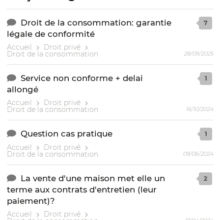
Droit de la consommation: garantie
7
légale de conformité
Accueil
Droit privé
Droit de la consommation
28/09/2025
Service non conforme + delai
1
allongé
Accueil
Droit privé
Droit de la consommation
16/10/2024
Question cas pratique
1
Accueil
Droit privé
Droit de la consommation
09/06/2024
La vente d'une maison met elle un
2
terme aux contrats d'entretien (leur
paiement)?
Accueil
Droit privé