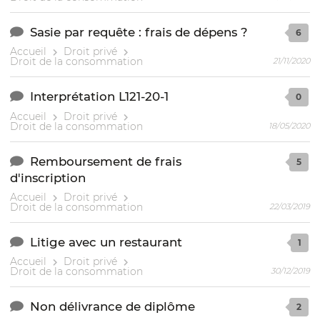
Sasie par requête : frais de dépens ?
6
Accueil
Droit privé
Droit de la consommation
21/11/2020
Interprétation L121-20-1
0
Accueil
Droit privé
Droit de la consommation
18/05/2020
Remboursement de frais
5
d'inscription
Accueil
Droit privé
Droit de la consommation
22/03/2019
Litige avec un restaurant
1
Accueil
Droit privé
Droit de la consommation
30/12/2019
Non délivrance de diplôme
2