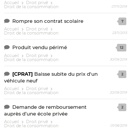
Accueil
Droit privé
Droit de la consommation
07/11/2019
Rompre son contrat scolaire
7
Accueil
Droit privé
Droit de la consommation
23/11/2013
Produit vendu périmé
12
Accueil
Droit privé
Droit de la consommation
30/09/2019
[CPRAT]
Baisse subite du prix d'un
2
véhicule neuf
Accueil
Droit privé
Droit de la consommation
20/09/2019
Demande de remboursement
2
auprès d’une école privée
Accueil
Droit privé
Droit de la consommation
01/08/2019