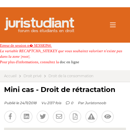
Erreur de session n� SESSION4:
La variable RECAPTCHA_SITEKEY que vous souhaitez valoriser n'existe pas
dans la zone |root|.
Pour plus d'informations, consultez la
doc en ligne
Accueil
Droit privé
Droit de la consommation
Mini cas - Droit de rétractation
Publié le 24/11/2018
Vu 2137 fois
0
Par
Juristonoob