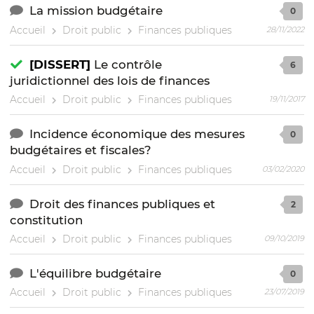
La mission budgétaire
0
Accueil
Droit public
Finances publiques
28/11/2022
[DISSERT]
Le contrôle
6
juridictionnel des lois de finances
Accueil
Droit public
Finances publiques
19/11/2017
Incidence économique des mesures
0
budgétaires et fiscales?
Accueil
Droit public
Finances publiques
03/02/2020
Droit des finances publiques et
2
constitution
Accueil
Droit public
Finances publiques
09/10/2019
L'équilibre budgétaire
0
Accueil
Droit public
Finances publiques
23/07/2019