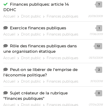
Finances publiques: article 14
7
DDHC
Accueil
Droit public
Finances publiques
20/09/2009
Exercice finances publiques
1
Accueil
Droit public
Finances publiques
17/06/2019
Rôle des finances publiques dans
12
une organisation étatique
Accueil
Droit public
Finances publiques
05/10/2009
Peut-on se libérer de l'emprise de
2
l'économie politique?
Accueil
Droit public
Finances publiques
31/10/2018
Sujet créateur de la rubrique
0
"finances publiques"
Accueil
Droit public
Finances publiques
07/04/2018