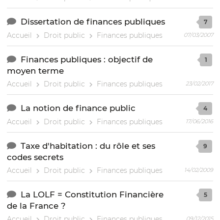
Dissertation de finances publiques
7
Accueil
Droit public
Finances publiques
07/03/2007
Finances publiques : objectif de
1
moyen terme
Accueil
Droit public
Finances publiques
23/02/2017
La notion de finance public
4
Accueil
Droit public
Finances publiques
17/06/2016
Taxe d'habitation : du rôle et ses
9
codes secrets
Accueil
Droit public
Finances publiques
14/02/2009
La LOLF = Constitution Financière
5
de la France ?
Accueil
Droit public
Finances publiques
09/12/2015