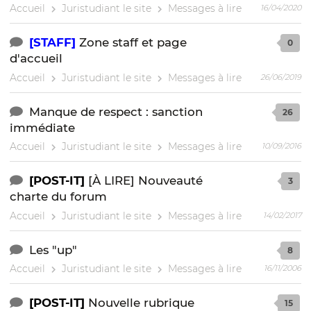
Accueil
Juristudiant le site
Messages à lire
16/04/2020
[STAFF]
Zone staff et page
0
d'accueil
Accueil
Juristudiant le site
Messages à lire
26/06/2019
Manque de respect : sanction
26
immédiate
Accueil
Juristudiant le site
Messages à lire
10/09/2016
[POST-IT]
[À LIRE] Nouveauté
3
charte du forum
Accueil
Juristudiant le site
Messages à lire
14/02/2017
Les "up"
8
Accueil
Juristudiant le site
Messages à lire
16/11/2006
[POST-IT]
Nouvelle rubrique
15