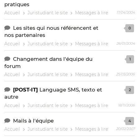
pratiques
Accueil
Juristudiant le site
Messages à lire
17/04/2004
Les sites qui nous référencent et
0
nos partenaires
Accueil
Juristudiant le site
Messages à lire
26/01/2004
Changement dans l'équipe du
1
forum
Accueil
Juristudiant le site
Messages à lire
25/03/2006
[POST-IT]
Language SMS, texto et
2
autre
Accueil
Juristudiant le site
Messages à lire
18/11/2006
Mails à l'équipe
4
Accueil
Juristudiant le site
Messages à lire
20/02/2007