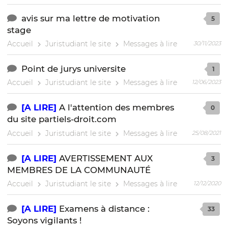
avis sur ma lettre de motivation
5
stage
Accueil
Juristudiant le site
Messages à lire
30/11/2023
Point de jurys universite
1
Accueil
Juristudiant le site
Messages à lire
12/06/2023
[A LIRE]
A l'attention des membres
0
du site partiels-droit.com
Accueil
Juristudiant le site
Messages à lire
25/08/2021
[A LIRE]
AVERTISSEMENT AUX
3
MEMBRES DE LA COMMUNAUTÉ
Accueil
Juristudiant le site
Messages à lire
12/12/2020
[A LIRE]
Examens à distance :
33
Soyons vigilants !