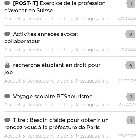
[POST-IT]
Exercice de la profession
1
d'avocat en Suisse
Accueil
Juristudiant le site
Messages à lire
18/03/2025
Activités annexes avocat
0
collaborateur
Accueil
Juristudiant le site
Messages à lire
17/03/2025
recherche étudiant en droit pour
4
job
Accueil
Juristudiant le site
Messages à lire
12/12/2024
Voyage scolaire BTS tourisme
1
Accueil
Juristudiant le site
Messages à lire
04/11/2024
Titre : Besoin d'aide pour obtenir un
1
rendez-vous à la préfecture de Paris
Accueil
Juristudiant le site
Messages à lire
29/10/2024