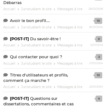
Débarras
Accueil
Juristudiant le site
Messages à lire
28/02/2008
Avoir le bon profil....
10
Accueil
Juristudiant le site
Messages à lire
26/01/2004
[POST-IT]
Du savoir-être !
0
Accueil
Juristudiant le site
Messages à lire
13/07/2015
Qui contacter pour quoi ?
3
Accueil
Juristudiant le site
Messages à lire
27/01/2004
Titres d'utilisateurs et profils,
10
comment ça marche ?
Accueil
Juristudiant le site
Messages à lire
25/01/2004
[POST-IT]
Questions sur
4
dissertations, commentaires et cas