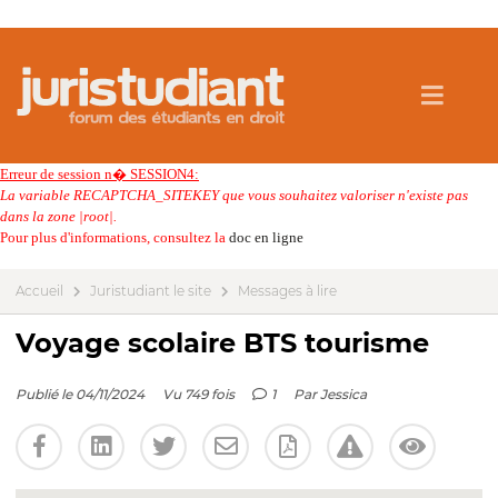
Erreur de session n� SESSION4:
La variable RECAPTCHA_SITEKEY que vous souhaitez valoriser n'existe pas
dans la zone |root|.
Pour plus d'informations, consultez la
doc en ligne
Accueil
Juristudiant le site
Messages à lire
Voyage scolaire BTS tourisme
Publié le 04/11/2024
Vu 749 fois
1
Par
Jessica