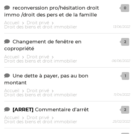
reconverssion pro/hésitation droit
0
immo /droit des pers et de la famille
Accueil
Droit privé
Droit des biens et droit immobilier
13/06/2022
Changement de fenêtre en
2
copropriété
Accueil
Droit privé
Droit des biens et droit immobilier
06/06/2022
Une dette à payer, pas au bon
1
montant
Accueil
Droit privé
Droit des biens et droit immobilier
11/04/2022
[ARRET]
Commentaire d’arrêt
2
Accueil
Droit privé
Droit des biens et droit immobilier
25/02/2022