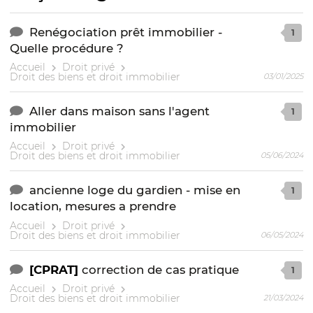
Renégociation prêt immobilier -
1
Quelle procédure ?
Accueil
Droit privé
Droit des biens et droit immobilier
03/01/2025
Aller dans maison sans l'agent
1
immobilier
Accueil
Droit privé
Droit des biens et droit immobilier
05/06/2024
ancienne loge du gardien - mise en
1
location, mesures a prendre
Accueil
Droit privé
Droit des biens et droit immobilier
06/05/2024
[CPRAT]
correction de cas pratique
1
Accueil
Droit privé
Droit des biens et droit immobilier
21/03/2024