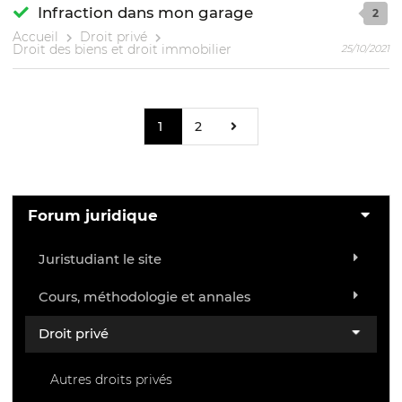
Infraction dans mon garage
2
Accueil
Droit privé
Droit des biens et droit immobilier
25/10/2021
1
2
Forum juridique
Juristudiant le site
Cours, méthodologie et annales
Droit privé
Autres droits privés