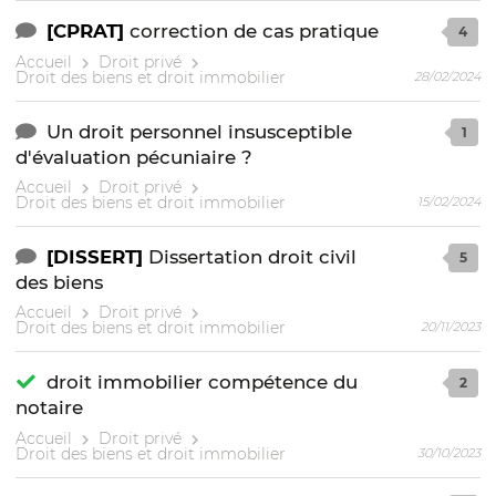
[CPRAT]
correction de cas pratique
4
Accueil
Droit privé
Droit des biens et droit immobilier
28/02/2024
Un droit personnel insusceptible
1
d'évaluation pécuniaire ?
Accueil
Droit privé
Droit des biens et droit immobilier
15/02/2024
[DISSERT]
Dissertation droit civil
5
des biens
Accueil
Droit privé
Droit des biens et droit immobilier
20/11/2023
droit immobilier compétence du
2
notaire
Accueil
Droit privé
Droit des biens et droit immobilier
30/10/2023