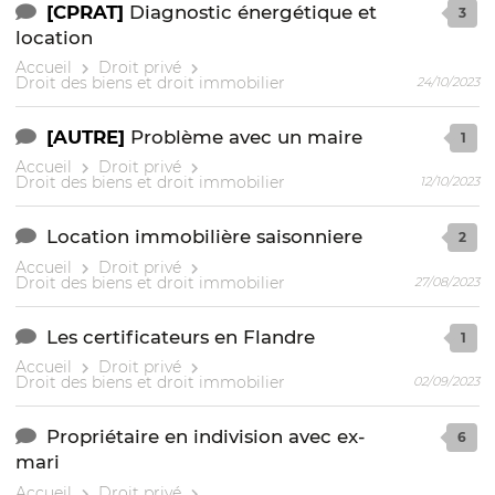
[CPRAT]
Diagnostic énergétique et
3
location
Accueil
Droit privé
Droit des biens et droit immobilier
24/10/2023
[AUTRE]
Problème avec un maire
1
Accueil
Droit privé
Droit des biens et droit immobilier
12/10/2023
Location immobilière saisonniere
2
Accueil
Droit privé
Droit des biens et droit immobilier
27/08/2023
Les certificateurs en Flandre
1
Accueil
Droit privé
Droit des biens et droit immobilier
02/09/2023
Propriétaire en indivision avec ex-
6
mari
Accueil
Droit privé