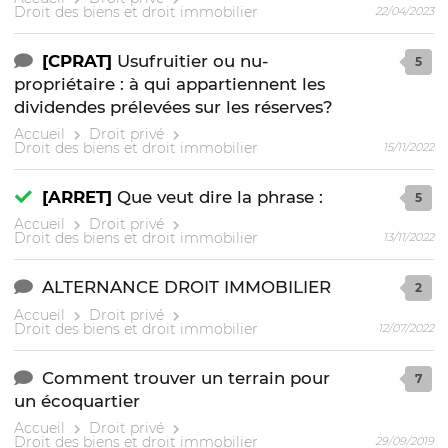
Droit des biens et droit immobilier
22/04/2023
[CPRAT]
Usufruitier ou nu-
5
propriétaire : à qui appartiennent les
dividendes prélevées sur les réserves?
Accueil
Droit privé
Droit des biens et droit immobilier
15/11/2022
[ARRET]
Que veut dire la phrase :
5
Accueil
Droit privé
Droit des biens et droit immobilier
13/11/2022
ALTERNANCE DROIT IMMOBILIER
2
Accueil
Droit privé
Droit des biens et droit immobilier
12/07/2022
Comment trouver un terrain pour
7
un écoquartier
Accueil
Droit privé
Droit des biens et droit immobilier
29/09/2019