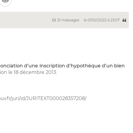
31 messages
le 01/02/2022 à 23:07
onciation d’une inscription d’hypothèque d’un bien
tion le 18 décembre 2013.
gouv.fr/juri/id/JURITEXT000028357208/