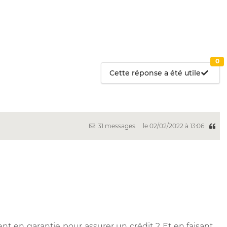
0
Cette réponse a été utile
31 messages
le 02/02/2022 à 13:06
t en garantie pour assurer un crédit ? Et en faisant