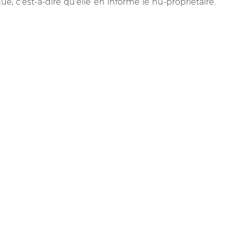
ue, c'est-à-dire qu'elle en informe le nu-propriétaire.