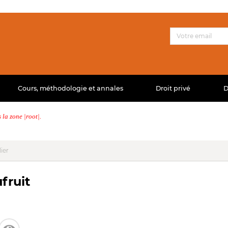
Cours, méthodologie et annales
Droit privé
D
la zone |root|.
ier
fruit