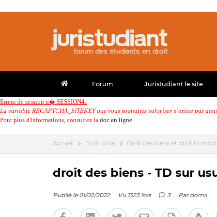
Forum
Juristudiant le site
Erreur de session n� SESSION4:
La variable RECAPTCHA_SITEKEY que vous souhaitez valoriser n'existe pas dans 
Pour plus d'informations, consultez la
doc en ligne
Accueil
Droit privé
Droit des biens et droit immobil
droit des biens - TD sur usu
Publié le 01/02/2022
Vu 1323 fois
3
Par
domii