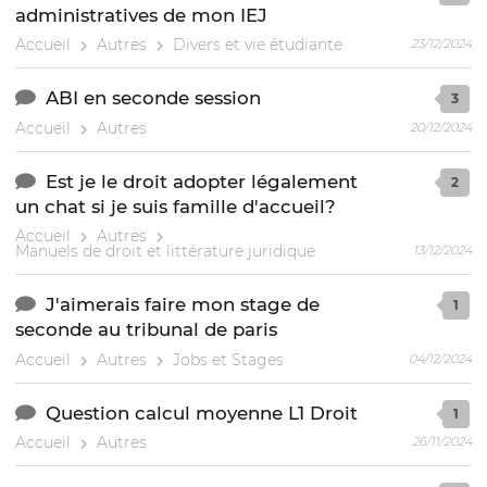
administratives de mon IEJ
Accueil
Autres
Divers et vie étudiante
23/12/2024
ABI en seconde session
3
Accueil
Autres
20/12/2024
Est je le droit adopter légalement
2
un chat si je suis famille d'accueil?
Accueil
Autres
Manuels de droit et littérature juridique
13/12/2024
J'aimerais faire mon stage de
1
seconde au tribunal de paris
Accueil
Autres
Jobs et Stages
04/12/2024
Question calcul moyenne L1 Droit
1
Accueil
Autres
26/11/2024