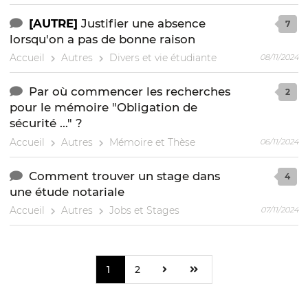
[AUTRE]
Justifier une absence
7
lorsqu'on a pas de bonne raison
Accueil
Autres
Divers et vie étudiante
08/11/2024
Par où commencer les recherches
2
pour le mémoire "Obligation de
sécurité ..." ?
Accueil
Autres
Mémoire et Thèse
06/11/2024
Comment trouver un stage dans
4
une étude notariale
Accueil
Autres
Jobs et Stages
07/11/2024
1
2