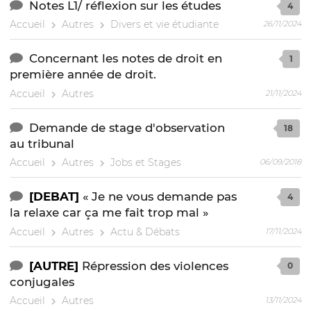
Notes L1/ réflexion sur les études
4
Accueil
Autres
Divers et vie étudiante
26/11/2024
Concernant les notes de droit en
1
première année de droit.
Accueil
Autres
21/11/2024
Demande de stage d'observation
18
au tribunal
Accueil
Autres
Jobs et Stages
06/09/2018
[DEBAT]
« Je ne vous demande pas
4
la relaxe car ça me fait trop mal »
Accueil
Autres
Actu & Débats
17/11/2024
[AUTRE]
Répression des violences
0
conjugales
Accueil
Autres
13/11/2024