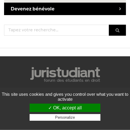
Devenez bénévole
Mentions légales
This site uses cookies and gives you control over what you want to
Politique de confidentialité
activate
Conditions générales d'utilisation
✓ OK, accept all
Liste des forums
Contactez-nous
Personalize
Privacy policy
Flux RSS
Copyright
2026 Juristudiant.com - Tous droits réservés