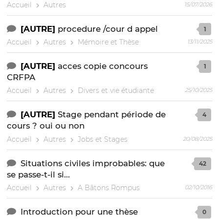
Accueil
Autres
15/07/2026
[AUTRE]
procedure /cour d appel
1
Accueil
Autres
Mémoire et Thèse
13/11/2025
[AUTRE]
acces copie concours
1
CRFPA
Accueil
Autres
Divers et vie étudiante
25/10/2025
[AUTRE]
Stage pendant période de
4
cours ? oui ou non
Accueil
Autres
Jobs et Stages
20/08/2025
Situations civiles improbables: que
42
se passe-t-il si...
Accueil
Autres
A Bâtons Rompus
02/10/2016
Introduction pour une thèse
0