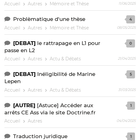
Accueil
Autres
Mémoire et Thèse
11/06/2025
Problèmatique d'une thèse
4
Accueil
Autres
Mémoire et Thèse
08/05/2025
[DEBAT]
le rattrapage en L1 pour
0
passe en L2
Accueil
Autres
Actu & Débats
21/04/2025
[DEBAT]
Inéligibilité de Marine
5
Lepen
Accueil
Autres
Actu & Débats
31/03/2025
[AUTRE]
[Astuce] Accéder aux
1
arrêts CE Ass via le site Doctrine.fr
Accueil
Autres
04/04/2025
Traduction juridique
1