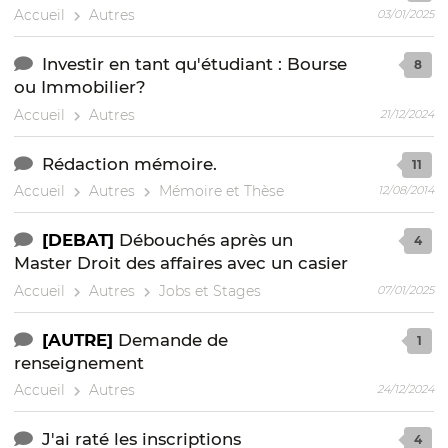
Accueil
Autres
03/01/2025
Investir en tant qu'étudiant : Bourse
8
ou Immobilier?
Accueil
Autres
21/12/2024
Rédaction mémoire.
11
Accueil
Autres
Mémoire et Thèse
12/08/2014
[DEBAT]
Débouchés après un
4
Master Droit des affaires avec un casier
Accueil
Autres
Jobs et Stages
07/01/2025
[AUTRE]
Demande de
1
renseignement
Accueil
Autres
24/12/2024
J'ai raté les inscriptions
4