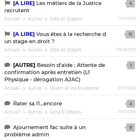
[A LIRE]
Les métiers de la Justice
4
recrutent
Accueil
Autres
Jobs et Stages
07/11/2020
[A LIRE]
Vous êtes à la recherche d
11
un stage en droit ?
Accueil
Autres
Jobs et Stages
03/09/2020
[AUTRE]
Besoin d'aide : Attente de
1
confirmation après entretien (L1
Physique - dérogation AJAC)
Accueil
Autres
Divers et vie étudiante
16/07/2026
Rater sa l1...encore
2
Accueil
Autres
Actu & Débats
17/07/2026
Ajournement fac suite à un
0
problème admin