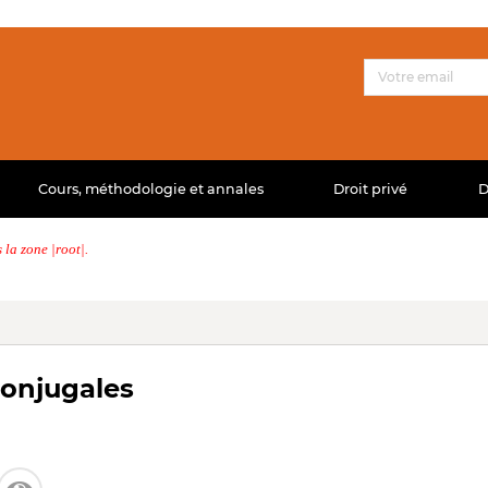
Cours, méthodologie et annales
Droit privé
D
la zone |root|.
conjugales