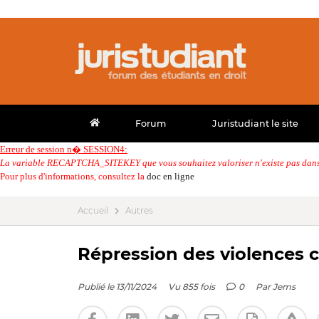
Forum
Juristudiant le site
Erreur de session n� SESSION4:
La variable RECAPTCHA_SITEKEY que vous souhaitez valoriser n'existe pas dans 
Pour plus d'informations, consultez la
doc en ligne
Accueil
Autres
Répression des violences 
Publié le 13/11/2024
Vu 855 fois
0
Par
Jems