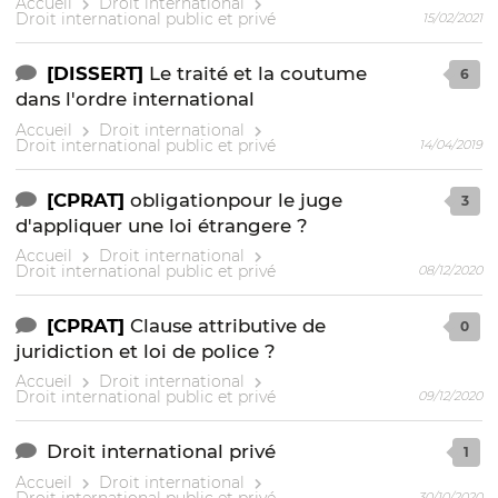
Accueil
Droit international
Droit international public et privé
15/02/2021
[DISSERT]
Le traité et la coutume
6
dans l'ordre international
Accueil
Droit international
Droit international public et privé
14/04/2019
[CPRAT]
obligationpour le juge
3
d'appliquer une loi étrangere ?
Accueil
Droit international
Droit international public et privé
08/12/2020
[CPRAT]
Clause attributive de
0
juridiction et loi de police ?
Accueil
Droit international
Droit international public et privé
09/12/2020
Droit international privé
1
Accueil
Droit international
Droit international public et privé
30/10/2020