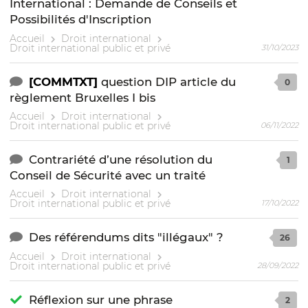
International : Demande de Conseils et
Possibilités d'Inscription
Accueil
Droit international
Droit international public et privé
31/10/2023
[COMMTXT]
question DIP article du
0
règlement Bruxelles I bis
Accueil
Droit international
Droit international public et privé
06/11/2022
Contrariété d’une résolution du
1
Conseil de Sécurité avec un traité
Accueil
Droit international
Droit international public et privé
17/10/2022
Des référendums dits "illégaux" ?
26
Accueil
Droit international
Droit international public et privé
28/09/2022
Réflexion sur une phrase
2