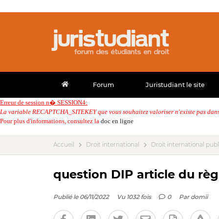
Forum
Juristudiant le site
Erreur de session n� SESSION4:
La variable RECAPTCHA_SITEKEY que vous souhaitez valoriser n'existe pas dans 
Pour plus d'informations, consultez la
doc en ligne
Accueil
Droit international
Droit international publ
question DIP article du règ
Publié le 06/11/2022
Vu 1032 fois
0
Par
domii