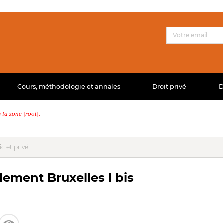
Cours, méthodologie et annales
Droit privé
D
la zone |root|.
ic et privé
lement Bruxelles I bis