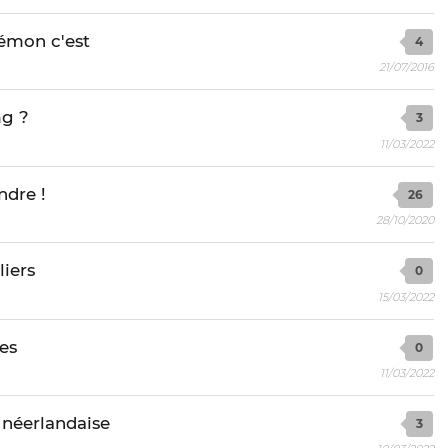
émon c'est
4
21/07/2016
mg ?
3
11/03/2022
ndre !
26
28/10/2020
liers
0
15/03/2022
ées
0
11/03/2022
 néerlandaise
3