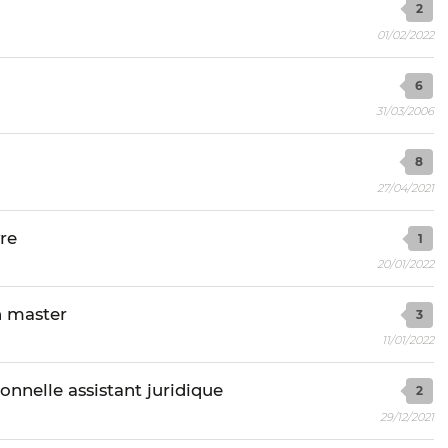
2
01/02/2022
6
31/03/2006
8
27/04/2021
re
1
20/01/2022
n master
3
11/01/2022
nnelle assistant juridique
2
29/12/2021