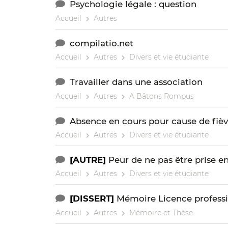
Psychologie légale : question
Accueil
Autres
compilatio.net
Accueil
Autres
Divers et vie étudiante
Travailler dans une association
Accueil
Autres
A Bâtons Rompus
Absence en cours pour cause de fièv
Accueil
Autres
Divers et vie étudiante
[AUTRE]
Peur de ne pas être prise e
Accueil
Autres
Divers et vie étudiante
[DISSERT]
Mémoire Licence professio
Accueil
Autres
Mémoire et Thèse