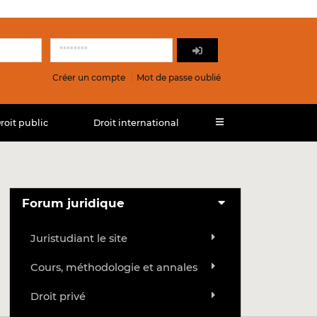
Créer un compte
Mot de passe oublié
roit public
Droit international
Forum juridique
Juristudiant le site
Cours, méthodologie et annales
Droit privé