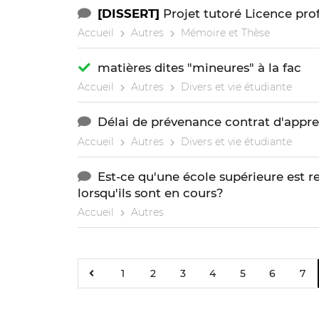
[DISSERT]
Projet tutoré Licence prof
Accueil
Autres
Mémoire et Thèse
matières dites "mineures" à la fac
Accueil
Autres
Divers et vie étudiante
Délai de prévenance contrat d'appre
Accueil
Autres
Divers et vie étudiante
Est-ce qu'une école supérieure est r
lorsqu'ils sont en cours?
Accueil
Autres
1
2
3
4
5
6
7