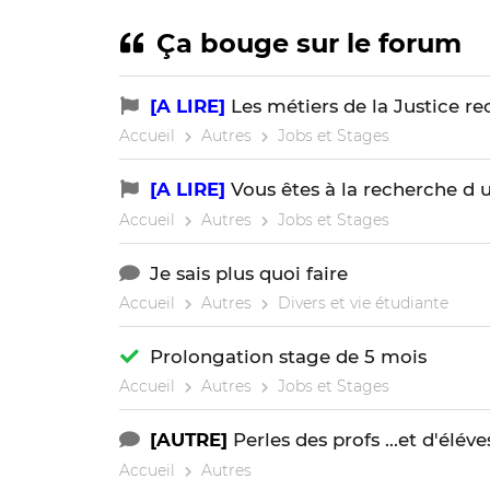
Ça bouge sur le forum
[A LIRE]
Les métiers de la Justice re
Accueil
Autres
Jobs et Stages
[A LIRE]
Vous êtes à la recherche d u
Accueil
Autres
Jobs et Stages
Je sais plus quoi faire
Accueil
Autres
Divers et vie étudiante
Prolongation stage de 5 mois
Accueil
Autres
Jobs et Stages
[AUTRE]
Perles des profs ...et d'éléve
Accueil
Autres