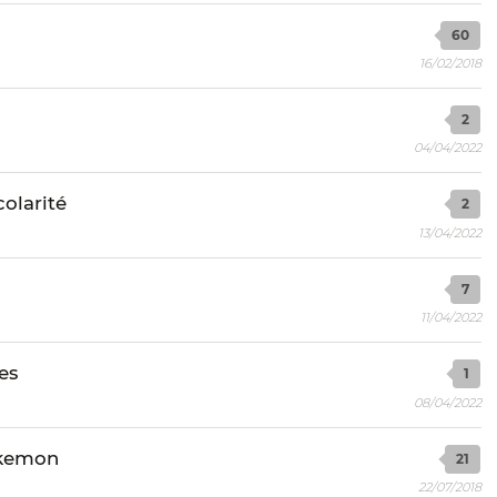
60
16/02/2018
2
04/04/2022
colarité
2
13/04/2022
7
11/04/2022
es
1
08/04/2022
Pokemon
21
22/07/2018