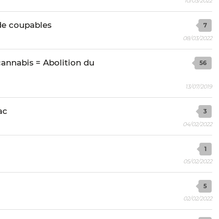
10/03/2022
 de coupables
7
08/03/2022
cannabis = Abolition du
56
13/07/2019
ac
3
04/02/2022
1
05/02/2022
5
02/02/2022