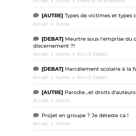
Accueil
Autres
Divers et vie étudiante
[AUTRE]
Types de victimes et types
Accueil
Autres
[DEBAT]
Meurtre sous l'emprise du 
discernement ?!
Accueil
Autres
Actu & Débats
[DEBAT]
Harcèlement scolaire à la f
Accueil
Autres
Actu & Débats
[AUTRE]
Parodie...et droits d'auteurs
Accueil
Autres
Projet en groupe ? Je déteste ca !
Accueil
Autres