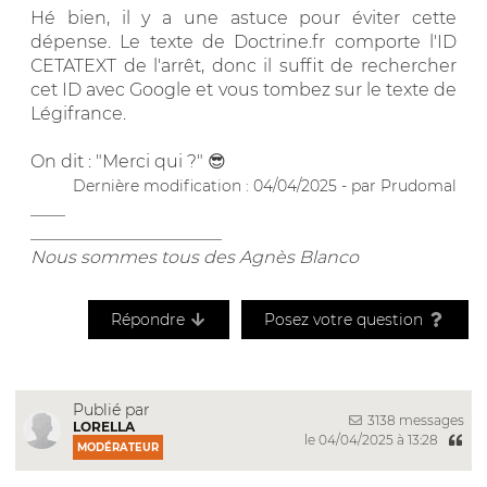
Hé bien, il y a une astuce pour éviter cette
dépense. Le texte de Doctrine.fr comporte l'ID
CETATEXT de l'arrêt, donc il suffit de rechercher
cet ID avec Google et vous tombez sur le texte de
Légifrance.
On dit : "Merci qui ?" 😎
Dernière modification : 04/04/2025 - par Prudomal
____
______________________
Nous sommes tous des Agnès Blanco
Répondre
Posez votre question
Publié par
3138 messages
LORELLA
le 04/04/2025 à 13:28
MODÉRATEUR