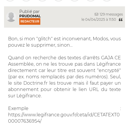
Publié par
129 messages
PRUDOMAL
le 04/04/2025 à 11:50
REDACTEUR
Bon, si mon "glitch" est inconvenant, Modos, vous
pouvez le supprimer, sinon...
Quand on recherche des textes d'arrêts GAJA CE
Assemblée, on ne les trouve pas dans Légifrance
directement car leur titre est souvent "encrypté"
(par ex. noms remplacés par des numéros). Seul,
le site Doctrine.fr les trouve mais il faut payer un
abonnement pour obtenir le lien URL du texte
sur Légifrance.
Exemple :
https://www.legifrance.gouv.fr/ceta/id/CETATEXT0
00007636954/