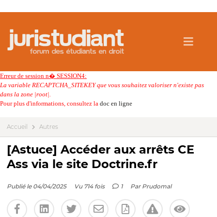
Erreur de session n� SESSION4:
La variable RECAPTCHA_SITEKEY que vous souhaitez valoriser n'existe pas
dans la zone |root|.
Pour plus d'informations, consultez la
doc en ligne
Accueil
Autres
[Astuce] Accéder aux arrêts CE
Ass via le site Doctrine.fr
Publié le 04/04/2025
Vu 714 fois
1
Par
Prudomal