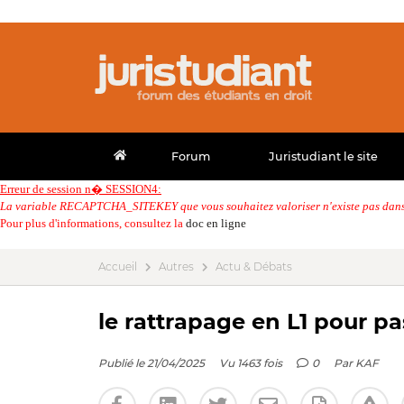
Forum
Juristudiant le site
Erreur de session n� SESSION4:
La variable RECAPTCHA_SITEKEY que vous souhaitez valoriser n'existe pas dans 
Pour plus d'informations, consultez la
doc en ligne
Accueil
Autres
Actu & Débats
le rattrapage en L1 pour p
Publié le 21/04/2025
Vu 1463 fois
0
Par
KAF