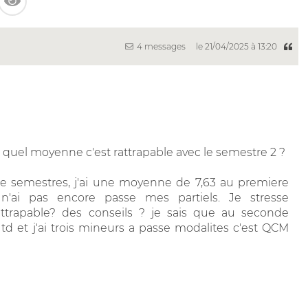
4 messages
le 21/04/2025 à 13:20
e quel moyenne c'est rattrapable avec le semestre 2 ?
re semestres, j'ai une moyenne de 7,63 au premiere
'ai pas encore passe mes partiels. Je stresse
trapable? des conseils ? je sais que au seconde
d et j'ai trois mineurs a passe modalites c'est QCM