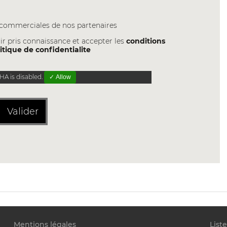
s commerciales de nos partenaires
ir pris connaissance et accepter les
conditions
itique de confidentialite
A is disabled.
✓ Allow
Valider
Mentions légales
List