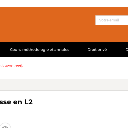
Cours, méthodologie et annales
Droit privé
D
la zone |root|.
asse en L2