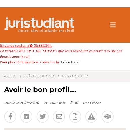
Erreur de session n� SESSION4:
La variable RECAPTCHA_SITEKEY que vous souhaitez valoriser n'existe pas
dans la zone |root|.
Pour plus d'informations, consultez la
doc en ligne
Accueil
Juristudiant le site
Messages à lire
Avoir le bon profil....
Publié le 26/01/2004
Vu 10417 fois
10
Par
Olivier