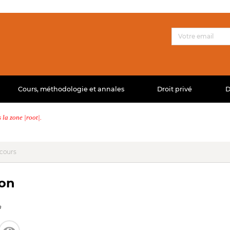
Cours, méthodologie et annales
Droit privé
D
la zone |root|.
 cours
on
a