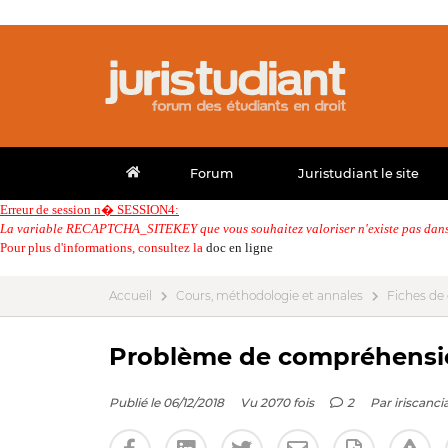
Forum
Juristudiant le site
Erreur de session n� SESSION4:
La variable RECAPTCHA_SITEKEY que vous souhaitez valoriser n'existe pas dans 
Pour plus d'informations, consultez la
doc en ligne
Accueil
Cours, méthodologie et annales
Fiches de
Problème de compréhensi
Publié le 06/12/2018
Vu 2070 fois
2
Par
iriscanci