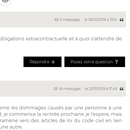
2 messages
le 06/12/2018 à 19:01
bligations extracontractuelle et à quoi s'attendre de
Répondre
Posez votre question
18 messages
le 23/11/2019 à 17:49
ncerne les dommages causés par une personne à une
t, je commence la rentrée prochaine je l'espere, mais
amène vers des articles de loi du code civil en lien
une autre.