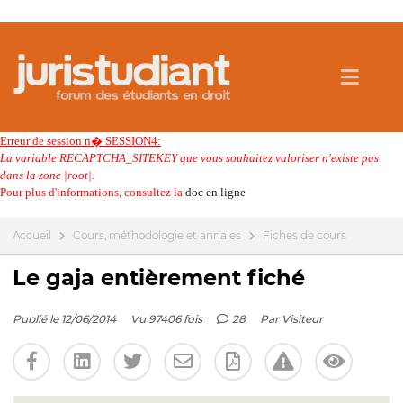
Erreur de session n� SESSION4:
La variable RECAPTCHA_SITEKEY que vous souhaitez valoriser n'existe pas
dans la zone |root|.
Pour plus d'informations, consultez la
doc en ligne
Accueil
Cours, méthodologie et annales
Fiches de cours
Le gaja entièrement fiché
Publié le 12/06/2014
Vu 97406 fois
28
Par
Visiteur