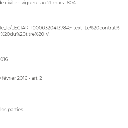
de civil en vigueur au 21 mars 1804
ticle_lc/LEGIARTI000032041378#:~:text=Le%20contrat%
%20du%20titre%20IV.
2016
vrier 2016 - art. 2
les parties.