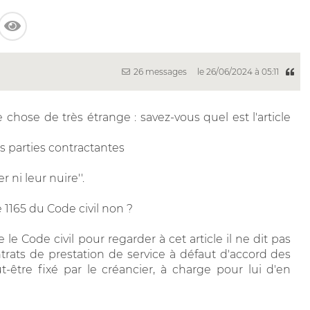
26 messages
le 26/06/2024 à 05:11
chose de très étrange : savez-vous quel est l'article
es parties contractantes
 ni leur nuire''.
 1165 du Code civil non ?
le Code civil pour regarder à cet article il ne dit pas
ontrats de prestation de service à défaut d'accord des
t-être fixé par le créancier, à charge pour lui d'en