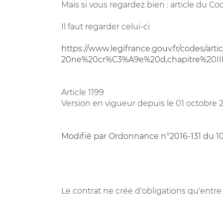
Mais si vous regardez bien : article du Co
Il faut regarder celui-ci
https://www.legifrance.gouv.fr/codes/ar
20ne%20cr%C3%A9e%20d,chapitre%20III
Article 1199
Version en vigueur depuis le 01 octobre 
Modifié par Ordonnance n°2016-131 du 10 fé
Le contrat ne crée d'obligations qu'entre 