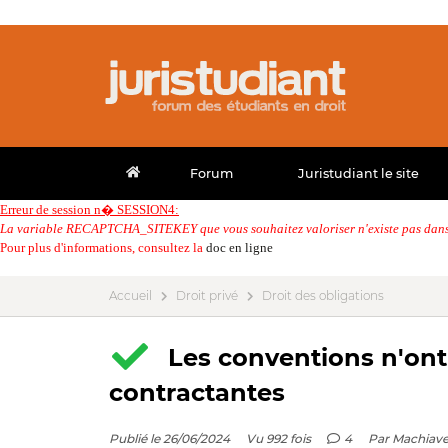
Forum
Juristudiant le site
Erreur de session n� SESSION4:
La variable RECAPTCHA_SITEKEY que vous souhaitez valoriser n'existe pas dans 
Pour plus d'informations, consultez la
doc en ligne
Accueil
Droit privé
Droit des obligations
Les conventions n'ont 
contractantes
Publié le 26/06/2024
Vu 992 fois
4
Par
Machiave