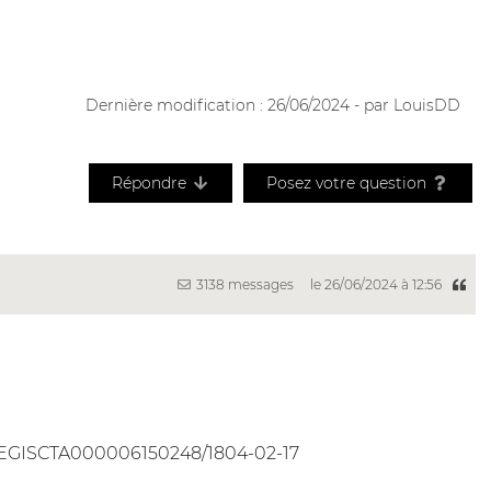
Dernière modification : 26/06/2024 - par LouisDD
Répondre
Posez votre question
3138 messages
le 26/06/2024 à 12:56
d/LEGISCTA000006150248/1804-02-17