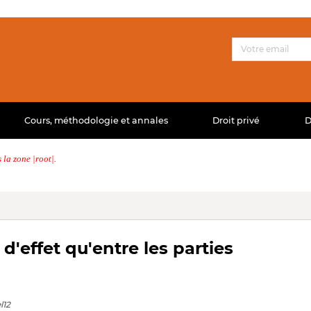
Cours, méthodologie et annales
Droit privé
D
la zone |root|.
d'effet qu'entre les parties
l12