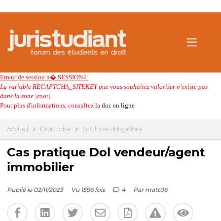
Erreur de session n� SESSION4:
La variable RECAPTCHA_SITEKEY que vous souhaitez valoriser n'existe pas
dans la zone |root|.
Pour plus d'informations, consultez la
doc en ligne
Accueil
Droit privé
Droit des obligations
Cas pratique Dol vendeur/agent
immobilier
Publié le 02/11/2023
Vu 1596 fois
4
Par
matt06