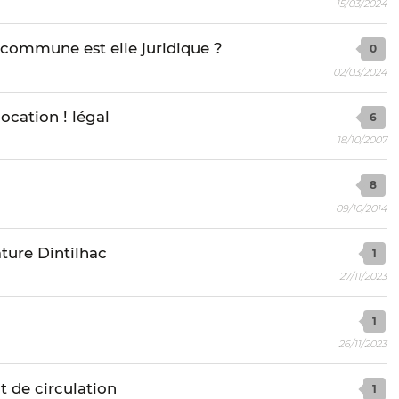
15/03/2024
e commune est elle juridique ?
0
02/03/2024
ocation ! légal
6
18/10/2007
8
09/10/2014
ture Dintilhac
1
27/11/2023
1
26/11/2023
t de circulation
1