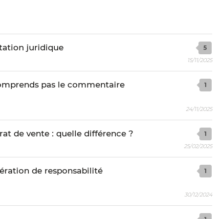
ation juridique
5
15/11/2025
comprends pas le commentaire
1
24/11/2025
rat de vente : quelle différence ?
1
25/02/2025
ération de responsabilité
1
30/12/2024