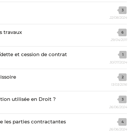
3
22/08/2024
s travaux
6
29/04/2011
dette et cession de contrat
1
30/07/2024
issoire
2
13/03/2016
tion utilisée en Droit ?
3
26/06/2024
e les parties contractantes
4
26/06/2024