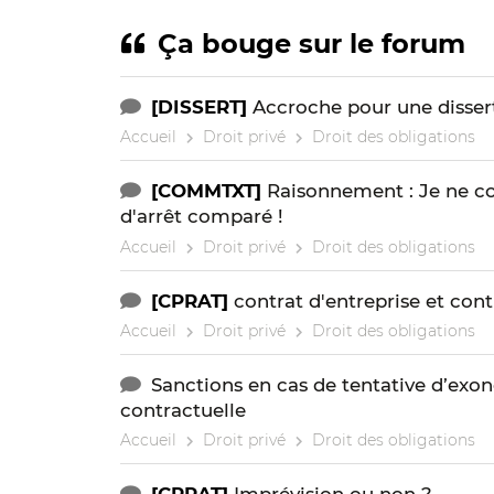
Ça bouge sur le forum
[DISSERT]
Accroche pour une dissert
Accueil
Droit privé
Droit des obligations
[COMMTXT]
Raisonnement : Je ne 
d'arrêt comparé !
Accueil
Droit privé
Droit des obligations
[CPRAT]
contrat d'entreprise et cont
Accueil
Droit privé
Droit des obligations
Sanctions en cas de tentative d’exon
contractuelle
Accueil
Droit privé
Droit des obligations