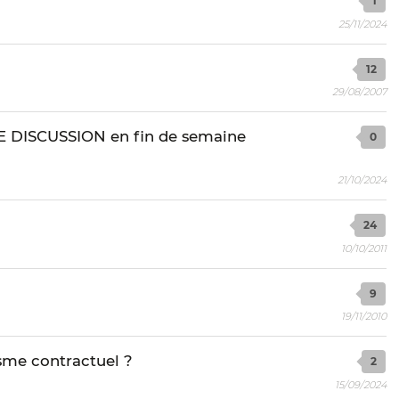
1
25/11/2024
12
29/08/2007
E DISCUSSION en fin de semaine
0
21/10/2024
24
10/10/2011
9
19/11/2010
sme contractuel ?
2
15/09/2024