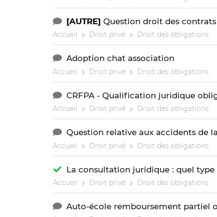
[AUTRE]
Question droit des contrats
Accueil
Droit privé
Droit des obligations
Adoption chat association
Accueil
Droit privé
Droit des obligations
CRFPA - Qualification juridique obli
Accueil
Droit privé
Droit des obligations
Question relative aux accidents de la
Accueil
Droit privé
Droit des obligations
La consultation juridique : quel type
Accueil
Droit privé
Droit des obligations
Auto-école remboursement partiel 