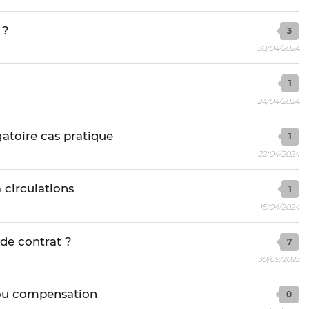
 ?
3
30/04/2024
1
24/04/2024
gatoire cas pratique
1
22/04/2024
 circulations
1
15/04/2024
 de contrat ?
7
30/09/2023
ou compensation
0