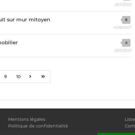
26/11/2023
duit sur mur mitoyen
8
14/08/2007
obilier
4
02/11/2023
9
10
Mentions légales
List
Politique de confidentialité
Cont
Conditions générales d'utilisation
Flux