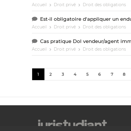
Accueil
Droit privé
Droit des obligations
Est-il obligatoire d'appliquer un en
Accueil
Droit privé
Droit des obligations
Cas pratique Dol vendeur/agent imm
Accueil
Droit privé
Droit des obligations
1
2
3
4
5
6
7
8