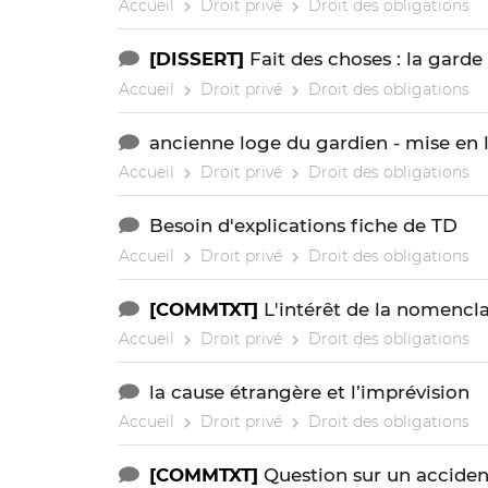
Accueil
Droit privé
Droit des obligations
[DISSERT]
Fait des choses : la gard
Accueil
Droit privé
Droit des obligations
ancienne loge du gardien - mise en l
Accueil
Droit privé
Droit des obligations
Besoin d'explications fiche de TD
Accueil
Droit privé
Droit des obligations
[COMMTXT]
L'intérêt de la nomencla
Accueil
Droit privé
Droit des obligations
la cause étrangère et l’imprévision
Accueil
Droit privé
Droit des obligations
[COMMTXT]
Question sur un acciden