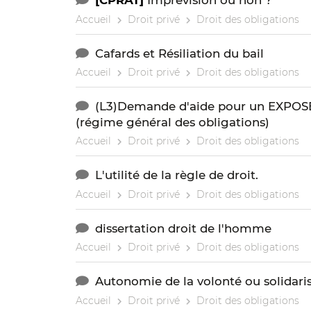
[CPRAT]
Imprévision ou non ?
Accueil
Droit privé
Droit des obligations
Cafards et Résiliation du bail
Accueil
Droit privé
Droit des obligations
(L3)Demande d'aide pour un EXPOS
(régime général des obligations)
Accueil
Droit privé
Droit des obligations
L'utilité de la règle de droit.
Accueil
Droit privé
Droit des obligations
dissertation droit de l'homme
Accueil
Droit privé
Droit des obligations
Autonomie de la volonté ou solidari
Accueil
Droit privé
Droit des obligations