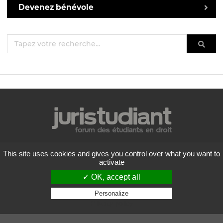
Devenez bénévole
Mentions légales
This site uses cookies and gives you control over what you want to
Politique de confidentialité
activate
Conditions générales d'utilisation
✓ OK, accept all
Liste des forums
Contactez-nous
Personalize
Privacy policy
Flux RSS
Copyright
2026 Juristudiant.com - Tous droits réservés