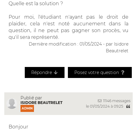
Quelle est la solution ?
Pour moi, l'étudiant n'ayant pas le droit de
plaider, cela n'est noté aucunement dans la
question, il ne peut pas gagner son procès, vu
qu'il sera représenté.
Dernière modification : 01/05/2024 - par Isidore
Beautrelet
Répondre
Posez votre question
Publié par
11146 messages
ISIDORE BEAUTRELET
le 01/05/2024 à 09:25
ADMIN
Bonjour