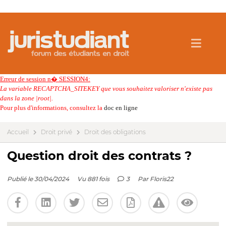
Erreur de session n� SESSION4:
La variable RECAPTCHA_SITEKEY que vous souhaitez valoriser n'existe pas
dans la zone |root|.
Pour plus d'informations, consultez la
doc en ligne
Accueil
Droit privé
Droit des obligations
Question droit des contrats ?
Publié le 30/04/2024
Vu 881 fois
3
Par
Floris22