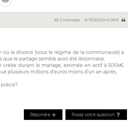
2 messages
le 11/02/2024 à 06:18
on où le divorce (sous le régime de la communauté) a
que le partage semble avoir été lésionnaire.
té créée durant le mariage, estimée en actif à 500k€
e plusieurs millions d'euros moins d'un an après.
 précis?
Répondre
Posez votre question