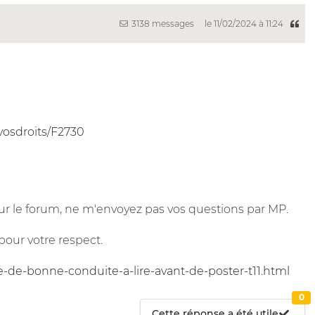
3138 messages
le 11/02/2024 à 11:24
/vosdroits/F2730
r le forum, ne m'envoyez pas vos questions par MP.
pour votre respect.
e-de-bonne-conduite-a-lire-avant-de-poster-t11.html
0
Cette réponse a été utile