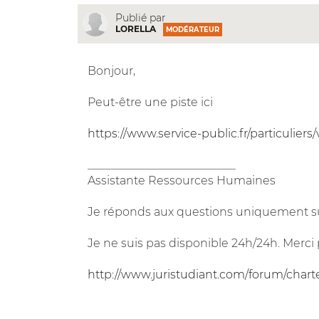
Publié par
LORELLA
MODÉRATEUR
Bonjour,
Peut-être une piste ici
https://www.service-public.fr/particuliers
__________________________
Assistante Ressources Humaines
Je réponds aux questions uniquement su
Je ne suis pas disponible 24h/24h. Merci 
http://www.juristudiant.com/forum/chart