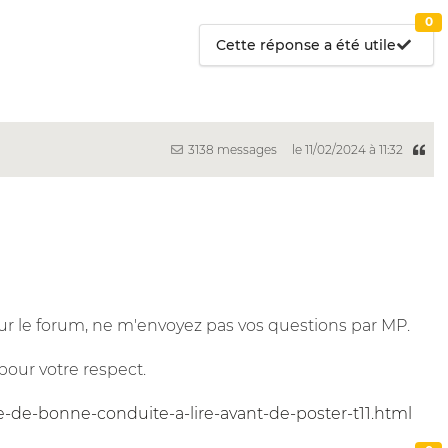
0
Cette réponse a été utile
3138 messages
le 11/02/2024 à 11:32
r le forum, ne m'envoyez pas vos questions par MP.
pour votre respect.
e-de-bonne-conduite-a-lire-avant-de-poster-t11.html