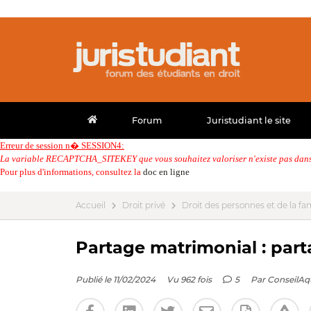
Forum
Juristudiant le site
Erreur de session n� SESSION4:
La variable RECAPTCHA_SITEKEY que vous souhaitez valoriser n'existe pas dans 
Pour plus d'informations, consultez la
doc en ligne
Accueil
Droit privé
Droit des personnes et de la fam
Partage matrimonial : part
Publié le 11/02/2024
Vu 962 fois
5
Par
ConseilAq