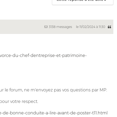
3138 messages
le 11/02/2024 à 11:30
divorce-du-chef-dentreprise-et-patrimoine-
r le forum, ne m'envoyez pas vos questions par MP.
pour votre respect.
e-de-bonne-conduite-a-lire-avant-de-poster-t11.html