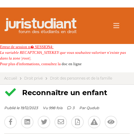
Erreur de session n� SESSION4:
La variable RECAPTCHA_SITEKEY que vous souhaitez valoriser n'existe pas
dans la zone |root|.
Pour plus d'informations, consultez la
doc en ligne
Accueil
Droit privé
Droit des personnes et de la famille
Reconnaître un enfant
Publié le 19/12/2023
Vu 998 fois
3
Par
Qudub