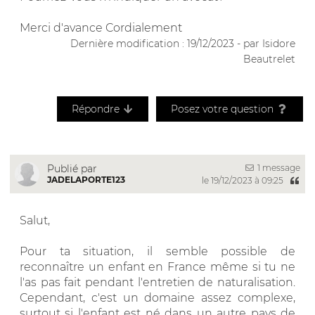
Merci d'avance Cordialement
Dernière modification : 19/12/2023 - par Isidore
Beautrelet
Répondre
Posez votre question
1 message
Publié par
JADELAPORTE123
le 19/12/2023 à 09:25
Salut,
Pour ta situation, il semble possible de
reconnaître un enfant en France même si tu ne
l'as pas fait pendant l'entretien de naturalisation.
Cependant, c'est un domaine assez complexe,
surtout si l'enfant est né dans un autre pays de