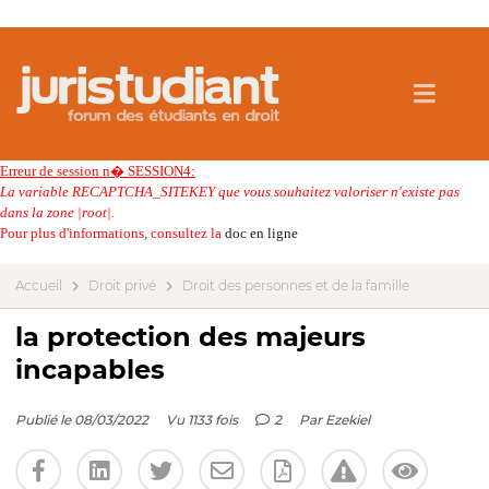
Erreur de session n� SESSION4:
La variable RECAPTCHA_SITEKEY que vous souhaitez valoriser n'existe pas
dans la zone |root|.
Pour plus d'informations, consultez la
doc en ligne
Accueil
Droit privé
Droit des personnes et de la famille
la protection des majeurs
incapables
Publié le 08/03/2022
Vu 1133 fois
2
Par
Ezekiel