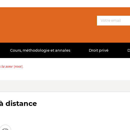
Cours, méthodologie et annales
Droit privé
D
la zone |root|.
à distance