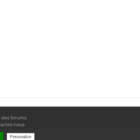
e des forums
actez-nous
 RSS
l
Privacy policy
Personalize