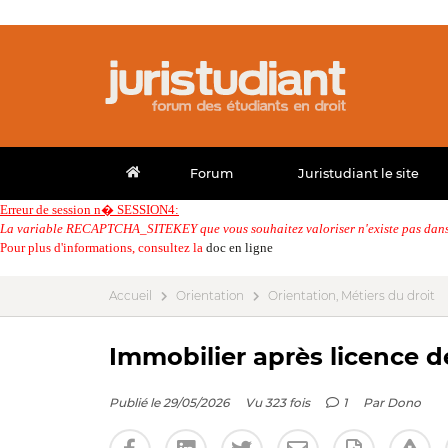
Forum
Juristudiant le site
Erreur de session n� SESSION4:
La variable RECAPTCHA_SITEKEY que vous souhaitez valoriser n'existe pas dans 
Pour plus d'informations, consultez la
doc en ligne
Accueil
Orientation
Orientation, Métiers du droit
Immobilier après licence d
Publié le 29/05/2026
Vu 323 fois
1
Par
Dono