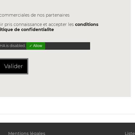
s commerciales de nos partenaires
ir pris connaissance et accepter les
conditions
itique de confidentialite
A is disabled.
✓ Allow
Valider
Mentions légales
List