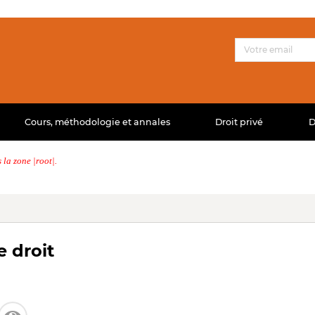
Cours, méthodologie et annales
Droit privé
D
la zone |root|.
e droit