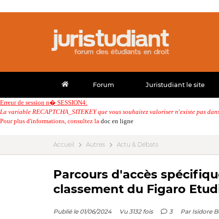
Forum
Juristudiant le site
Erreur de session n� SESSION4:
La variable RECAPTCHA_SITEKEY que vous souhaitez valoriser n'existe pas dans 
Pour plus d'informations, consultez la
doc en ligne
Accueil
Autres
Actu & Débats
Parcours d'accès spécifique
classement du Figaro Etud
Publié le 01/06/2024
Vu 3132 fois
3
Par
Isidore B