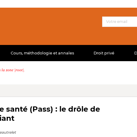
Cours, méthodologie et annales
Droit privé
D
la zone |root|.
 santé (Pass) : le drôle de
iant
eautrelet