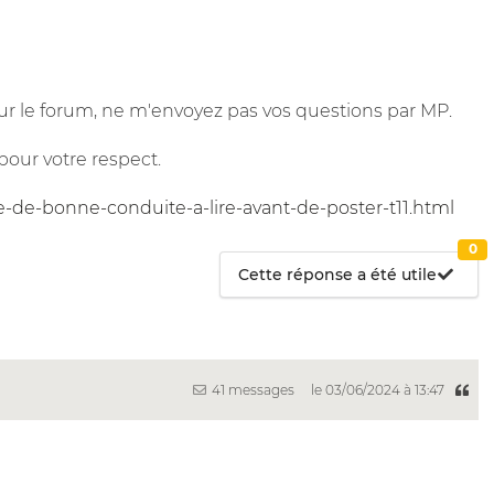
r le forum, ne m'envoyez pas vos questions par MP.
pour votre respect.
e-de-bonne-conduite-a-lire-avant-de-poster-t11.html
0
Cette réponse a été utile
41 messages
le 03/06/2024 à 13:47