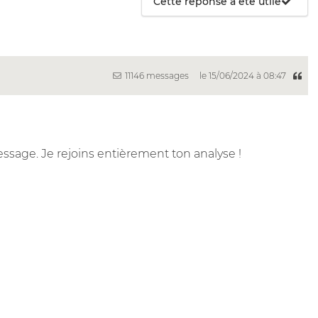
Cette réponse a été utile
11146 messages
le 15/06/2024 à 08:47
ssage. Je rejoins entièrement ton analyse !