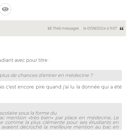
11146 messages
le 01/06/2024 à 11:07
diant avec pour titre :
le plus de chances d’entrer en médecine ?
is c'est encore pire quand j'ai lu la donnée qui a été
 scolaire sous la forme du
bac mention «très bien» par place en médecine,
Le
ane comme la plus clémente pour ses étudiants en
x avaient décroché la meilleure mention au bac en