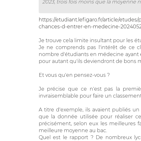
2023, trois fois moins que la moyenne n
https://etudiant.lefigaro.fr/article/etude
chances-d-entrer-en-medecine-2024052
Je trouve cela limite insultant pour les 
Je ne comprends pas l'intérêt de ce c
nombre d'étudiants en médecine ayant eu
pour autant qu'ils deviendront de bons
Et vous qu'en pensez-vous ?
Je précise que ce n'est pas la premiè
invraisemblable pour faire un classement
A titre d'exemple, ils avaient publiés un
que la donnée utilisée pour réaliser c
précisément, selon eux les meilleures fa
meilleure moyenne au bac.
Quel est le rapport ? De nombreux lycée