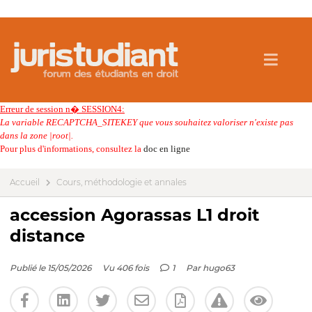
Erreur de session n� SESSION4:
La variable RECAPTCHA_SITEKEY que vous souhaitez valoriser n'existe pas
dans la zone |root|.
Pour plus d'informations, consultez la
doc en ligne
Accueil
Cours, méthodologie et annales
accession Agorassas L1 droit
distance
Publié le 15/05/2026
Vu 406 fois
1
Par
hugo63