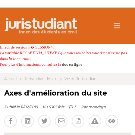
Erreur de session n� SESSION4:
La variable RECAPTCHA_SITEKEY que vous souhaitez valoriser n'existe pas
dans la zone |root|.
Pour plus d'informations, consultez la
doc en ligne
Accueil
Juristudiant le site
Vie de Juristudiant
Axes d'amélioration du site
Publié le 11/02/2019
Vu 5367 fois
3
Par
mondays