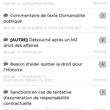
Accueil
Juristudiant le site
08/01/2025
Commentaire de texte Domanialité
1
publique
Accueil
Droit public
Droit administratif
21/09/2014
[AUTRE]
Débouché après un M2
2
droit des affaires
Accueil
Orientation
01/01/2025
Besoin d'aide! quitter le droit pour
4
l'Histoire
Accueil
Orientation
Orientation, Métiers du droit
16/04/2015
Sanctions en cas de tentative
1
d’exonération de responsabilité
contractuelle
30/12/2024