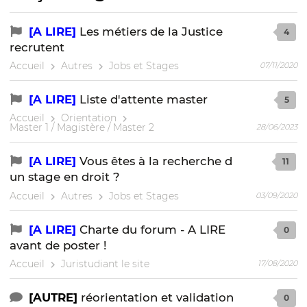
[A LIRE]
Les métiers de la Justice
4
recrutent
Accueil
Autres
Jobs et Stages
07/11/2020
[A LIRE]
Liste d'attente master
5
Accueil
Orientation
Master 1 / Magistère / Master 2
28/06/2023
[A LIRE]
Vous êtes à la recherche d
11
un stage en droit ?
Accueil
Autres
Jobs et Stages
03/09/2020
[A LIRE]
Charte du forum - A LIRE
0
avant de poster !
Accueil
Juristudiant le site
17/08/2020
[AUTRE]
réorientation et validation
0