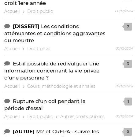
droit 1ere année
Accueil
Droit public
06/12/2024
[DISSERT]
Les conditions
7
atténuantes et conditions aggravantes
du meurtre
Accueil
Droit privé
05/12/2024
Est-il possible de redivulguer une
3
information concernant la vie privée
d'une personne ?
Accueil
Cours, méthodologie et annales
05/12/2024
Rupture d'un cdi pendant la
1
période d'essai
Accueil
Droit public
Autres droits publics
05/12/2024
[AUTRE]
M2 et CRFPA - suivre les
0