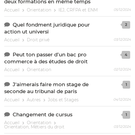
deux formations en même temps
Accueil
Orientation
IEJ, CRFPA et ENM
05/12/2024
Quel fondment juridique pour
2
action ut universi
Accueil
Droit privé
03/12/2024
Peut ton passer d’un bac pro
4
commerce à des études de droit
Accueil
Orientation
02/12/2024
J'aimerais faire mon stage de
1
seconde au tribunal de paris
Accueil
Autres
Jobs et Stages
04/12/2024
Changement de cursus
1
Accueil
Orientation
Orientation, Métiers du droit
03/12/2024