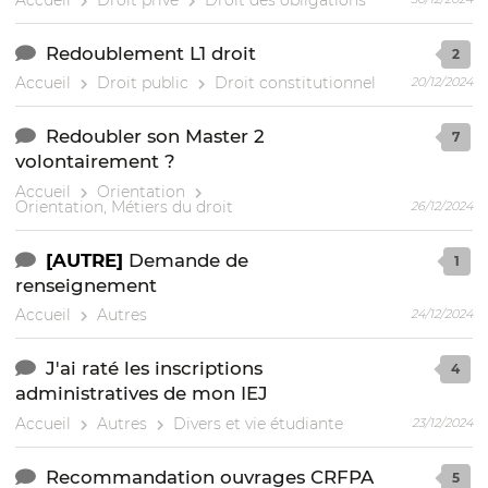
Accueil
Droit privé
Droit des obligations
Redoublement L1 droit
2
Accueil
Droit public
Droit constitutionnel
20/12/2024
Redoubler son Master 2
7
volontairement ?
Accueil
Orientation
Orientation, Métiers du droit
26/12/2024
[AUTRE]
Demande de
1
renseignement
Accueil
Autres
24/12/2024
J'ai raté les inscriptions
4
administratives de mon IEJ
Accueil
Autres
Divers et vie étudiante
23/12/2024
Recommandation ouvrages CRFPA
5