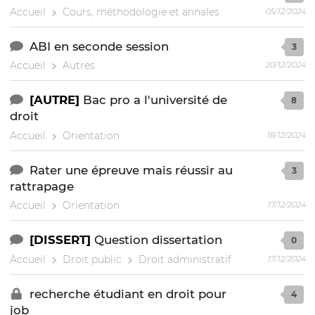
Accueil
Cours, méthodologie et annales
05/12/2024
ABI en seconde session
3
Accueil
Autres
20/12/2024
[AUTRE]
Bac pro a l'université de
8
droit
Accueil
Orientation
18/12/2024
Rater une épreuve mais réussir au
3
rattrapage
Accueil
Orientation
17/12/2024
[DISSERT]
Question dissertation
0
Accueil
Droit public
Droit administratif
17/12/2024
recherche étudiant en droit pour
4
job