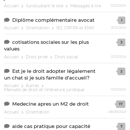
Accueil
Juristudiant le site
Messages à lire
12/12/2024
Diplôme complémentaire avocat
1
Accueil
Orientation
IEJ, CRFPA et ENM
13/12/2024
cotisations sociales sur les plus
3
values
Accueil
Droit privé
Droit social
13/12/2024
Est je le droit adopter légalement
2
un chat si je suis famille d'accueil?
Accueil
Autres
Manuels de droit et littérature juridique
13/12/2024
Medecine apres un M2 de droit
17
Accueil
Orientation
08/09/2023
aide cas pratique pour capacité
7