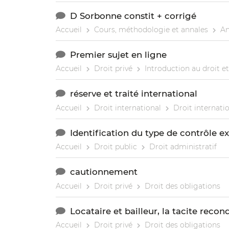
D Sorbonne constit + corrigé
Accueil
Cours, méthodologie et annales
An
Premier sujet en ligne
Accueil
Droit privé
Introduction au droit et
réserve et traité international
Accueil
Droit international
Droit internatio
Identification du type de contrôle e
Accueil
Droit public
Droit administratif
cautionnement
Accueil
Droit privé
Droit des obligations
Locataire et bailleur, la tacite reco
Accueil
Droit privé
Droit des obligations