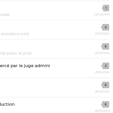
1
nales
02/02/2004
4
 procédure civile
29/01/2004
6
nal public et privé
29/01/2004
xercé par le juge admini
2
29/01/2004
6
26/01/2004
nduction
6
28/01/2004