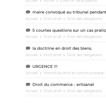
Accueil
Autres
Divers et vie étudiante
maire convoqué au tribunal pendant
Accueil
Droit privé
Droit des obligations
5 courtes questions sur un cas prati
Accueil
Droit privé
Droit des obligations
la doctrine en droit des biens.
Accueil
Droit privé
Droit des obligations
URGENCE !!!
Accueil
Histoire du droit et culture juridique
Droit du commerce - artisanat
Accueil
Droit privé
Droit des obligations