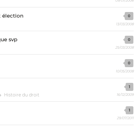
09/01/2006
 élection
0
13/03/2008
que svp
0
25/03/2008
0
10/05/2008
1
Histoire du droit
16/12/2009
1
29/07/2011