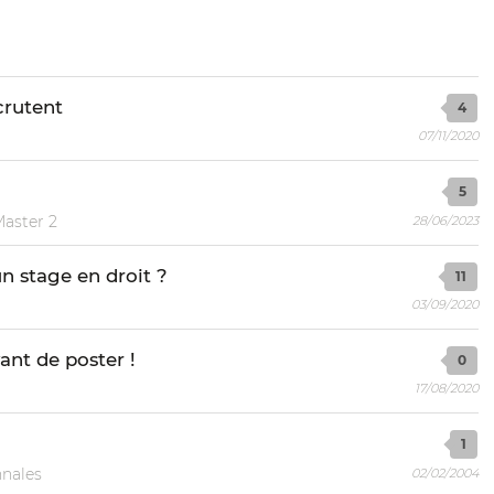
crutent
4
07/11/2020
5
Master 2
28/06/2023
n stage en droit ?
11
03/09/2020
ant de poster !
0
17/08/2020
1
nales
02/02/2004