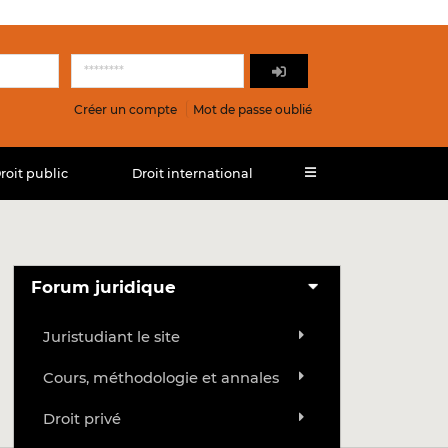
Créer un compte
Mot de passe oublié
roit public
Droit international
Forum juridique
Juristudiant le site
Cours, méthodologie et annales
Droit privé