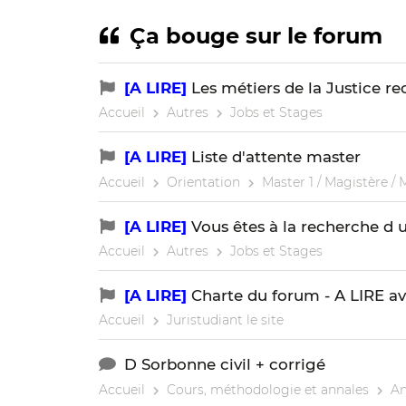
Ça bouge sur le forum
[A LIRE]
Les métiers de la Justice re
Accueil
Autres
Jobs et Stages
[A LIRE]
Liste d'attente master
Accueil
Orientation
Master 1 / Magistère / 
[A LIRE]
Vous êtes à la recherche d u
Accueil
Autres
Jobs et Stages
[A LIRE]
Charte du forum - A LIRE av
Accueil
Juristudiant le site
D Sorbonne civil + corrigé
Accueil
Cours, méthodologie et annales
An