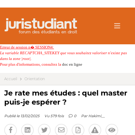
Erreur de session n� SESSION4:
La variable RECAPTCHA_SITEKEY que vous souhaitez valoriser n'existe pas
dans la zone |root|.
Pour plus d'informations, consultez la
doc en ligne
Accueil
Orientation
Je rate mes études : quel master
puis-je espérer ?
Publié le 13/02/2025
Vu 579 fois
0
Par
Hakimi__