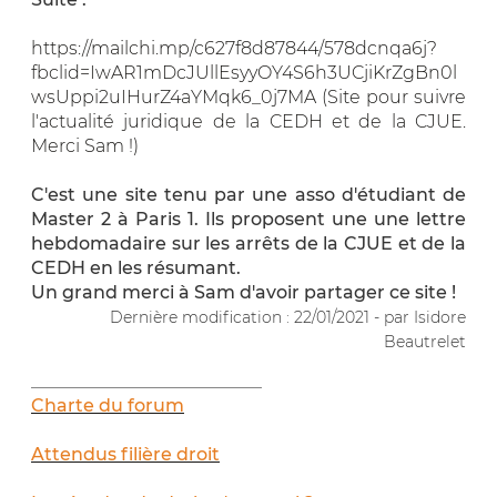
https://mailchi.mp/c627f8d87844/578dcnqa6j?
fbclid=IwAR1mDcJUllEsyyOY4S6h3UCjiKrZgBn0l
wsUppi2uIHurZ4aYMqk6_0j7MA (Site pour suivre
l'actualité juridique de la CEDH et de la CJUE.
Merci Sam !)
C'est une site tenu par une asso d'étudiant de
Master 2 à Paris 1. Ils proposent une une lettre
hebdomadaire sur les arrêts de la CJUE et de la
CEDH en les résumant.
Un grand merci à Sam d'avoir partager ce site !
Dernière modification : 22/01/2021 - par Isidore
Beautrelet
__________________________
Charte du forum
Attendus filière droit