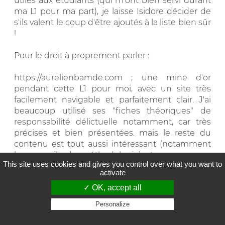
utiles aux étudiants (qui m'ont bien servi durant
ma L1 pour ma part), je laisse Isidore décider de
s'ils valent le coup d'être ajoutés à la liste bien sûr
!
Pour le droit à proprement parler :
https://aurelienbamde.com ; une mine d'or
pendant cette L1 pour moi, avec un site très
facilement navigable et parfaitement clair. J'ai
beaucoup utilisé ses "fiches théoriques" de
responsabilité délictuelle notamment, car très
précises et bien présentées. mais le reste du
contenu est tout aussi intéressant (notamment
les conseils de méthodologie) et ne concerne
This site uses cookies and gives you control over what you want to
pas que les L1. Ce n'est pas un site exhaustif, mais
activate
sur les sujets abordés il est d'une aide précieuse.
✓ OK, accept all
Personalize
Ensuite, je me permets de joindre quelques sites
Privacy policy
qui peut-être intéresseront moins les juristes... ce