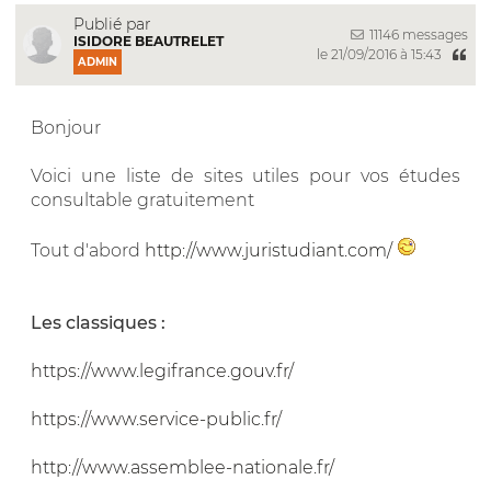
Publié par
11146 messages
ISIDORE BEAUTRELET
le 21/09/2016 à 15:43
ADMIN
Bonjour
Voici une liste de sites utiles pour vos études
consultable gratuitement
Tout d'abord
http://www.juristudiant.com/
Les classiques :
https://www.legifrance.gouv.fr/
https://www.service-public.fr/
http://www.assemblee-nationale.fr/