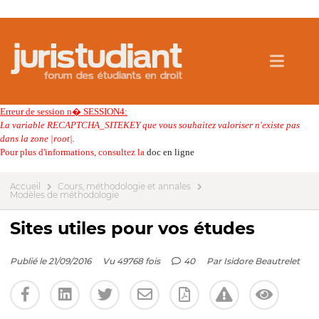
Erreur de session n� SESSION4:
La variable RECAPTCHA_SITEKEY que vous souhaitez valoriser n'existe pas
dans la zone |root|.
Pour plus d'informations, consultez la
doc en ligne
Accueil
Cours, méthodologie et annales
Modèles de méthodologie
Sites utiles pour vos études
Publié le 21/09/2016
Vu 49768 fois
40
Par
Isidore Beautrelet