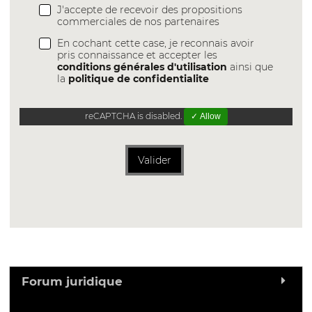
J'accepte de recevoir des propositions
commerciales de nos partenaires
En cochant cette case, je reconnais avoir
pris connaissance et accepter les
conditions générales d'utilisation
ainsi que
la
politique de confidentialite
reCAPTCHA is disabled.
✓ Allow
Valider
Forum juridique