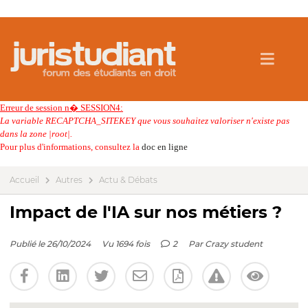
Erreur de session n� SESSION4:
La variable RECAPTCHA_SITEKEY que vous souhaitez valoriser n'existe pas
dans la zone |root|.
Pour plus d'informations, consultez la
doc en ligne
Accueil
Autres
Actu & Débats
Impact de l'IA sur nos métiers ?
Publié le 26/10/2024
Vu 1694 fois
2
Par
Crazy student