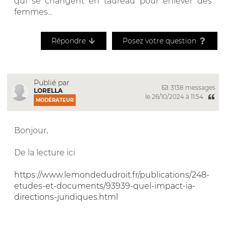
qui se changent en taureau pour enlever des
femmes...
Répondre
Posez votre question
Publié par
3138 messages
LORELLA
le 26/10/2024 à 11:54
MODÉRATEUR
Bonjour,
De la lecture ici
https://www.lemondedudroit.fr/publications/248-
etudes-et-documents/93939-quel-impact-ia-
directions-juridiques.html