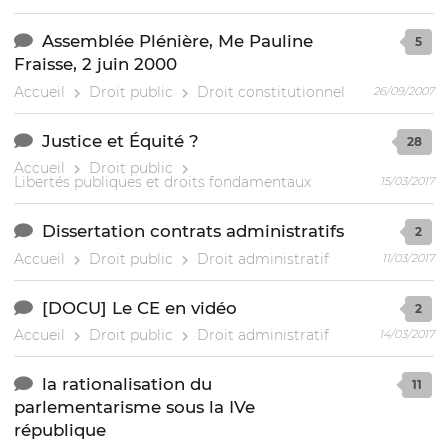
Assemblée Plénière, Me Pauline
5
Fraisse, 2 juin 2000
Accueil
Droit public
Droit constitutionnel
26/09/2007
Justice et Équité ?
28
Accueil
Droit public
Libertés publiques et droits fondamentaux
15/03/2017
Dissertation contrats administratifs
2
Accueil
Droit public
Droit administratif
11/03/2017
[DOCU] Le CE en vidéo
2
Accueil
Droit public
Droit administratif
14/03/2017
la rationalisation du
11
parlementarisme sous la IVe
république