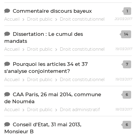
Commentaire discours bayeux
1
Accueil
Droit public
Droit constitutionnel
20/03/2017
Dissertation : Le cumul des
14
mandats
Accueil
Droit public
Droit constitutionnel
19/03/2017
Pourquoi les articles 34 et 37
7
s'analyse conjointement?
Accueil
Droit public
Droit constitutionnel
19/03/2017
CAA Paris, 26 mai 2014, commune
6
de Nouméa
Accueil
Droit public
Droit administratif
18/03/2017
Conseil d'Etat, 31 mai 2013,
6
Monsieur B