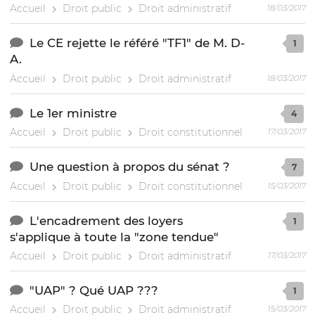
Accueil
Droit public
Droit administratif
18/03/2017
Le CE rejette le référé "TF1" de M. D-
1
A.
Accueil
Droit public
Droit administratif
18/03/2017
Le 1er ministre
4
Accueil
Droit public
Droit constitutionnel
17/03/2017
Une question à propos du sénat ?
7
Accueil
Droit public
Droit constitutionnel
15/03/2017
L'encadrement des loyers
1
s'applique à toute la "zone tendue"
Accueil
Droit public
Droit administratif
17/03/2017
"UAP" ? Qué UAP ???
1
Accueil
Droit public
Droit administratif
15/03/2017