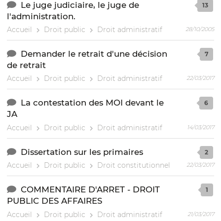
Le juge judiciaire, le juge de
13
l'administration.
Accueil
Droit public
Droit administratif
28/10/2005
Demander le retrait d'une décision
7
de retrait
Accueil
Droit public
Droit administratif
22/03/2017
La contestation des MOI devant le
6
JA
Accueil
Droit public
Droit administratif
14/03/2017
Dissertation sur les primaires
2
Accueil
Droit public
Droit constitutionnel
22/03/2017
COMMENTAIRE D'ARRET - DROIT
1
PUBLIC DES AFFAIRES
Accueil
Droit public
Droit administratif
21/03/2017