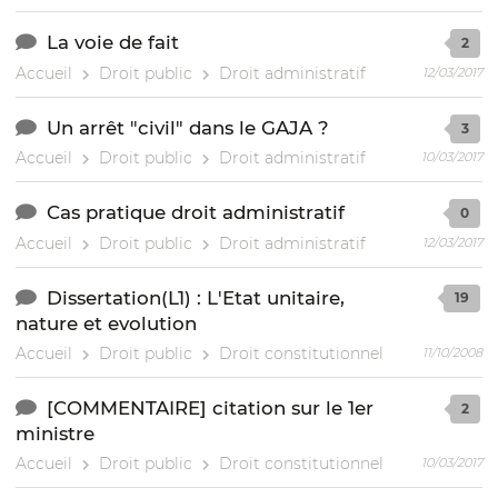
La voie de fait
2
Accueil
Droit public
Droit administratif
12/03/2017
Un arrêt "civil" dans le GAJA ?
3
Accueil
Droit public
Droit administratif
10/03/2017
Cas pratique droit administratif
0
Accueil
Droit public
Droit administratif
12/03/2017
Dissertation(L1) : L'Etat unitaire,
19
nature et evolution
Accueil
Droit public
Droit constitutionnel
11/10/2008
[COMMENTAIRE] citation sur le 1er
2
ministre
Accueil
Droit public
Droit constitutionnel
10/03/2017