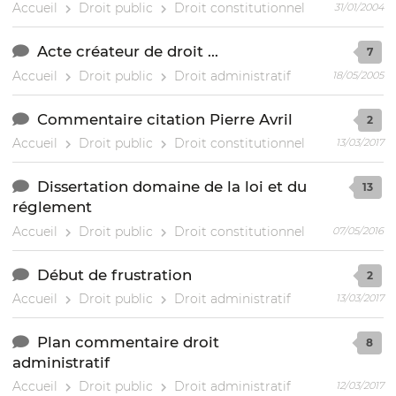
Accueil
Droit public
Droit constitutionnel
31/01/2004
Acte créateur de droit ...
7
Accueil
Droit public
Droit administratif
18/05/2005
Commentaire citation Pierre Avril
2
Accueil
Droit public
Droit constitutionnel
13/03/2017
Dissertation domaine de la loi et du
13
réglement
Accueil
Droit public
Droit constitutionnel
07/05/2016
Début de frustration
2
Accueil
Droit public
Droit administratif
13/03/2017
Plan commentaire droit
8
administratif
Accueil
Droit public
Droit administratif
12/03/2017