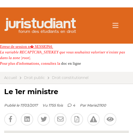
Erreur de session n� SESSION4:
La variable RECAPTCHA_SITEKEY que vous souhaitez valoriser n'existe pas
dans la zone |root|.
Pour plus d'informations, consultez la
doc en ligne
Accueil
Droit public
Droit constitutionnel
Le 1er ministre
Publié le 17/03/2017
Vu 1755 fois
4
Par
Marie21100