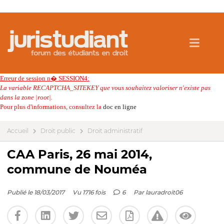
Erreur de session n� SESSION4:
La variable RECAPTCHA_SITEKEY que vous souhaitez valoriser n'existe pas
dans la zone |root|.
Pour plus d'informations, consultez la
doc en ligne
Accueil
Droit public
Droit administratif
CAA Paris, 26 mai 2014,
commune de Nouméa
Publié le 18/03/2017
Vu 1716 fois
6
Par
lauradroit06