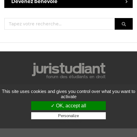
Devenez bénévole
Mentions légales
This site uses cookies and gives you control over what you want to
Politique de confidentialité
activate
Conditions générales d'utilisation
✓ OK, accept all
Liste des forums
Contactez-nous
Personalize
Privacy policy
Flux RSS
Copyright
2026 Juristudiant.com - Tous droits réservés