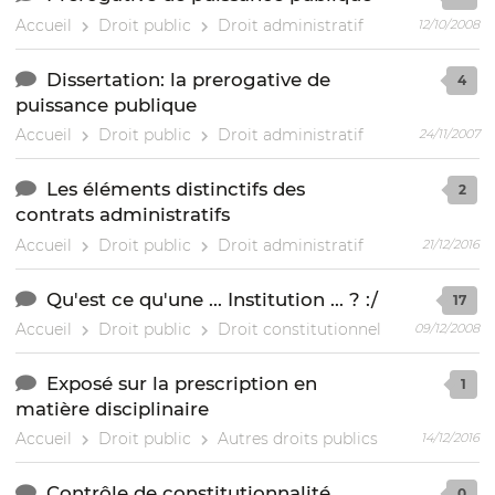
Accueil
Droit public
Droit administratif
12/10/2008
Dissertation: la prerogative de
4
puissance publique
Accueil
Droit public
Droit administratif
24/11/2007
Les éléments distinctifs des
2
contrats administratifs
Accueil
Droit public
Droit administratif
21/12/2016
Qu'est ce qu'une ... Institution ... ? :/
17
Accueil
Droit public
Droit constitutionnel
09/12/2008
Exposé sur la prescription en
1
matière disciplinaire
Accueil
Droit public
Autres droits publics
14/12/2016
Contrôle de constitutionnalité
0