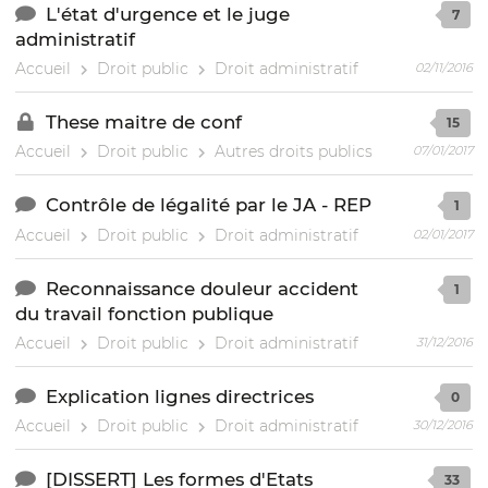
L'état d'urgence et le juge
7
administratif
Accueil
Droit public
Droit administratif
02/11/2016
These maitre de conf
15
Accueil
Droit public
Autres droits publics
07/01/2017
Contrôle de légalité par le JA - REP
1
Accueil
Droit public
Droit administratif
02/01/2017
Reconnaissance douleur accident
1
du travail fonction publique
Accueil
Droit public
Droit administratif
31/12/2016
Explication lignes directrices
0
Accueil
Droit public
Droit administratif
30/12/2016
[DISSERT] Les formes d'Etats
33