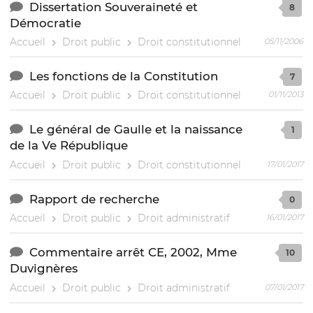
Dissertation Souveraineté et
8
Démocratie
Accueil
Droit public
Droit constitutionnel
05/11/2006
Les fonctions de la Constitution
7
Accueil
Droit public
Droit constitutionnel
01/11/2013
Le général de Gaulle et la naissance
1
de la Ve République
Accueil
Droit public
Droit constitutionnel
17/01/2017
Rapport de recherche
0
Accueil
Droit public
Droit administratif
16/01/2017
Commentaire arrêt CE, 2002, Mme
10
Duvignères
Accueil
Droit public
Droit administratif
07/01/2017