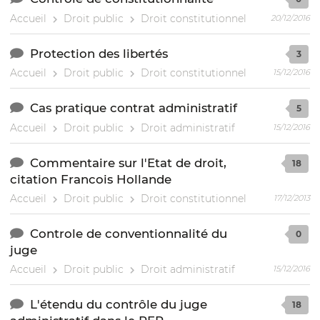
Accueil
Droit public
Droit constitutionnel
20/12/2016
Protection des libertés
3
Accueil
Droit public
Droit constitutionnel
15/12/2016
Cas pratique contrat administratif
5
Accueil
Droit public
Droit administratif
15/12/2016
Commentaire sur l'Etat de droit,
18
citation Francois Hollande
Accueil
Droit public
Droit constitutionnel
17/12/2013
Controle de conventionnalité du
0
juge
Accueil
Droit public
Droit administratif
15/12/2016
L'étendu du contrôle du juge
18