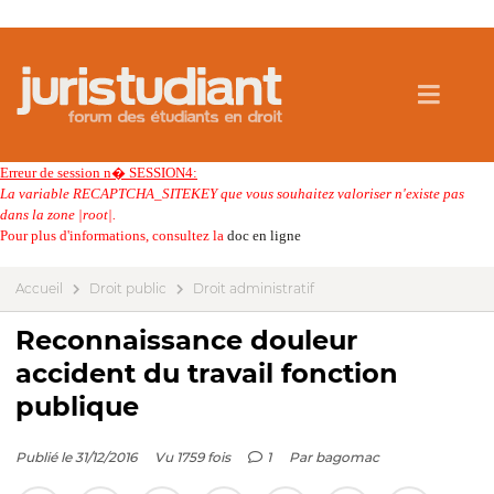
Erreur de session n� SESSION4:
La variable RECAPTCHA_SITEKEY que vous souhaitez valoriser n'existe pas
dans la zone |root|.
Pour plus d'informations, consultez la
doc en ligne
Accueil
Droit public
Droit administratif
Reconnaissance douleur
accident du travail fonction
publique
Publié le 31/12/2016
Vu 1759 fois
1
Par
bagomac