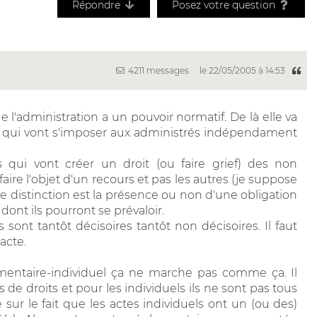
Répondre
Posez votre question
4211 messages
le 22/05/2005 à 14:53
ue l'administration a un pouvoir normatif. De là elle va
s qui vont s'imposer aux administrés indépendament
s qui vont créer un droit (ou faire grief) des non
faire l'objet d'un recours et pas les autres (je suppose
 de distinction est la présence ou non d'une obligation
dont ils pourront se prévaloir.
 sont tantôt décisoires tantôt non décisoires. Il faut
acte.
ementaire-individuel ça ne marche pas comme ça. Il
 de droits et pour les individuels ils ne sont pas tous
e sur le fait que les actes individuels ont un (ou des)