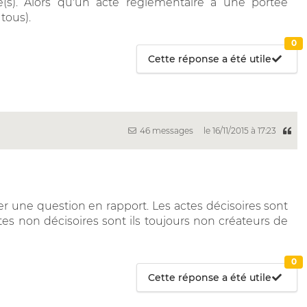
é(s). Alors qu'un acte réglementaire a une portée
tous).
0
Cette réponse a été utile
46 messages
le 16/11/2015 à 17:23
r une question en rapport. Les actes décisoires sont
actes non décisoires sont ils toujours non créateurs de
0
Cette réponse a été utile