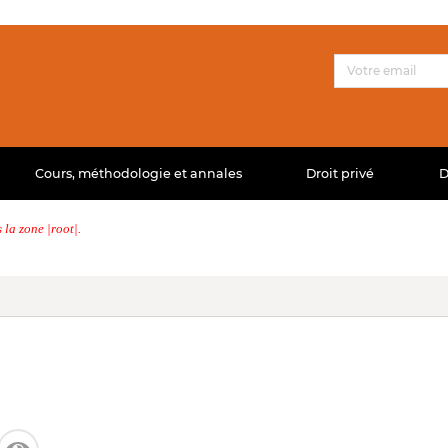
Cours, méthodologie et annales
Droit privé
D
la zone |root|.