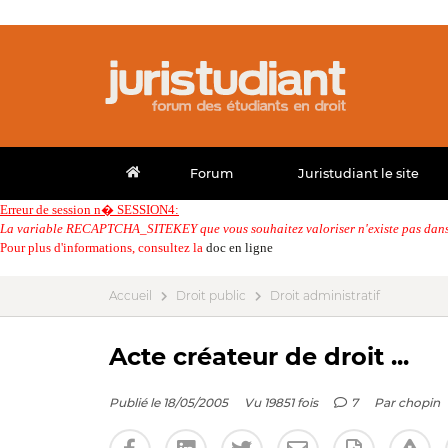
Forum
Juristudiant le site
Erreur de session n� SESSION4:
La variable RECAPTCHA_SITEKEY que vous souhaitez valoriser n'existe pas dans 
Pour plus d'informations, consultez la
doc en ligne
Accueil
Droit public
Droit administratif
Acte créateur de droit ...
Publié le 18/05/2005
Vu 19851 fois
7
Par
chopin