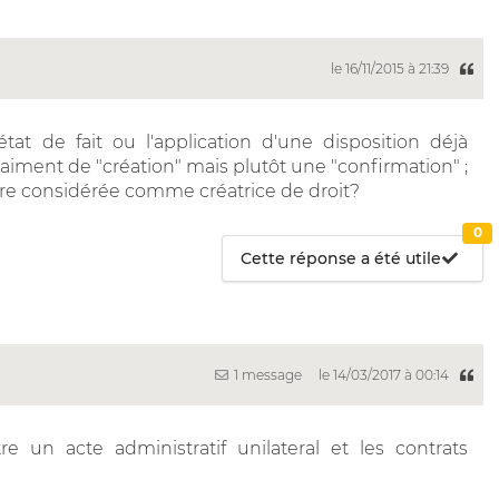
le 16/11/2015 à 21:39
at de fait ou l'application d'une disposition déjà
vraiment de "création" mais plutôt une "confirmation" ;
être considérée comme créatrice de droit?
0
Cette réponse a été utile
1 message
le 14/03/2017 à 00:14
re un acte administratif unilateral et les contrats