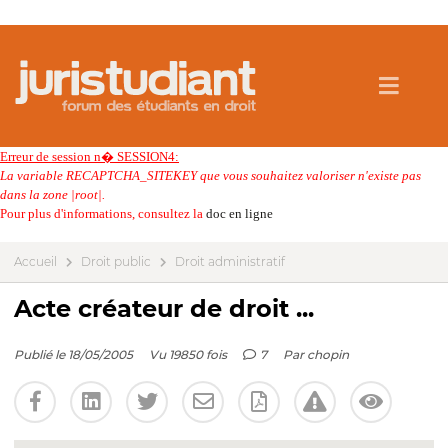
Erreur de session n� SESSION4:
La variable RECAPTCHA_SITEKEY que vous souhaitez valoriser n'existe pas
dans la zone |root|.
Pour plus d'informations, consultez la
doc en ligne
Accueil
Droit public
Droit administratif
Acte créateur de droit ...
Publié le 18/05/2005
Vu 19850 fois
7
Par
chopin