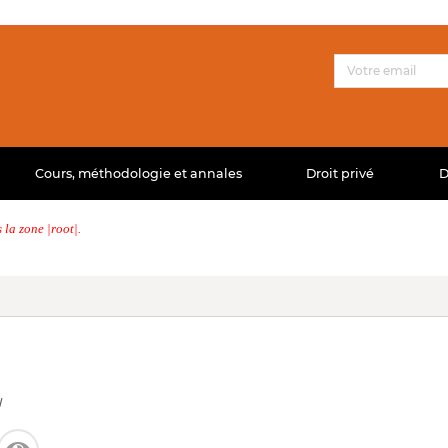
Cours, méthodologie et annales
Droit privé
D
la zone |root|.
l