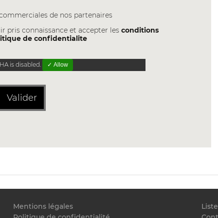
s commerciales de nos partenaires
ir pris connaissance et accepter les
conditions
itique de confidentialite
A is disabled.
✓ Allow
Valider
Mentions légales
List
Politique de confidentialité
Cont