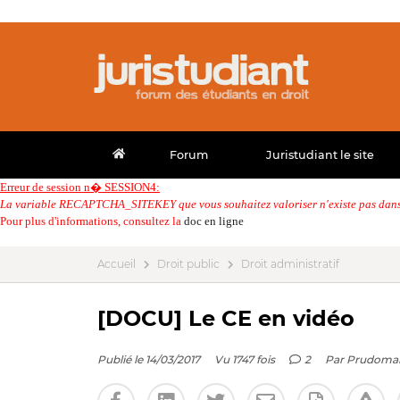
Forum
Juristudiant le site
Erreur de session n� SESSION4:
La variable RECAPTCHA_SITEKEY que vous souhaitez valoriser n'existe pas dans 
Pour plus d'informations, consultez la
doc en ligne
Accueil
Droit public
Droit administratif
[DOCU] Le CE en vidéo
Publié le 14/03/2017
Vu 1747 fois
2
Par
Prudoma