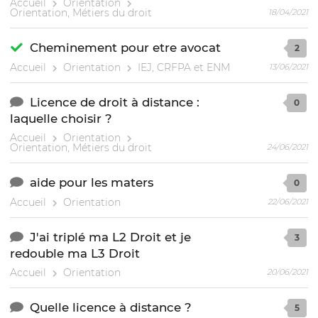
Accueil
Orientation
Orientation, Métiers du droit
18/04/2021
Cheminement pour etre avocat
2
Accueil
Orientation
IEJ, CRFPA et ENM
13/06/2021
Licence de droit à distance :
0
laquelle choisir ?
Accueil
Orientation
Orientation, Métiers du droit
24/06/2021
aide pour les maters
0
Accueil
Orientation
22/06/2021
J'ai triplé ma L2 Droit et je
3
redouble ma L3 Droit
Accueil
Orientation
20/06/2021
Quelle licence à distance ?
5