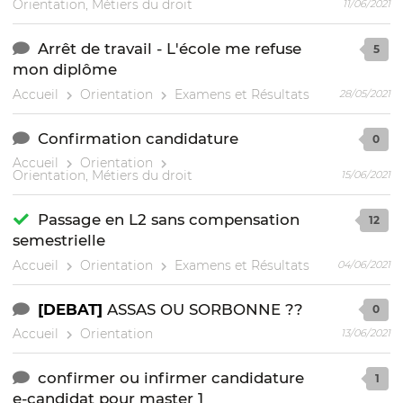
Orientation, Métiers du droit
11/06/2021
Arrêt de travail - L'école me refuse
5
mon diplôme
Accueil
Orientation
Examens et Résultats
28/05/2021
Confirmation candidature
0
Accueil
Orientation
Orientation, Métiers du droit
15/06/2021
Passage en L2 sans compensation
12
semestrielle
Accueil
Orientation
Examens et Résultats
04/06/2021
[DEBAT]
ASSAS OU SORBONNE ??
0
Accueil
Orientation
13/06/2021
confirmer ou infirmer candidature
1
e-candidat pour master 1